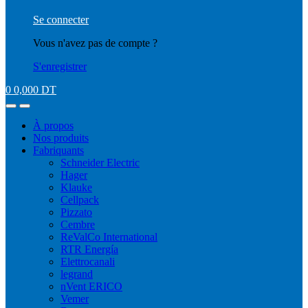
Se connecter
Vous n'avez pas de compte ?
S'enregistrer
0
0,000
DT
À propos
Nos produits
Fabriquants
Schneider Electric
Hager
Klauke
Cellpack
Pizzato
Cembre
ReValCo International
RTR Energía
Elettrocanali
legrand
nVent ERICO
Vemer