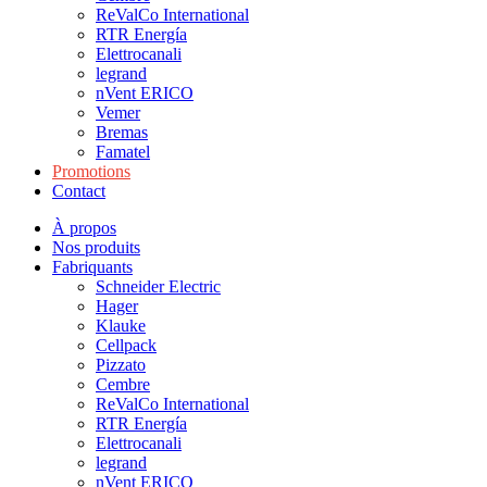
ReValCo International
RTR Energía
Elettrocanali
legrand
nVent ERICO
Vemer
Bremas
Famatel
Promotions
Contact
À propos
Nos produits
Fabriquants
Schneider Electric
Hager
Klauke
Cellpack
Pizzato
Cembre
ReValCo International
RTR Energía
Elettrocanali
legrand
nVent ERICO