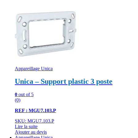
Appareillage Unica
Unica – Support plastic 3 poste
0
out of 5
(0)
REF : MGU7.103.P
SKU: MGU7.103.P
Lire la suite
Ajouter au devis
Appareillage Unica