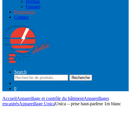
Bremas
Famatel
Promotions
Contact
Search
Recherche
Recherche
pour :
0
Accueil
Appareillage et contrôle du bâtiment
Appareillages
encastrés
Appareillage Unica
Unica – prise haut-parleur 1m blanc