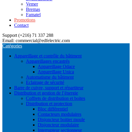
Vemer
Bremas
Famatel
Promotions
Contact
Support (+216) 71 337 288
Email: commercial@edfelectric.com
Catégories
Appareillage et contrôle du bâtiment
Appareillages encastrés
Appareillage Odace
Appareillage Unica
Automatisme du bâtiment
Eclairage de sécurité
Barre de cuivre, support et répartiteur
Distribution et gestion de l’énergie
Coffrets de distribution et boites
Distribution et protection
Bloc différentiel
Contacteurs modulaires
Disjoncteur boitier moule
Disjoncteur modulaire
Interrupteur sectionneur