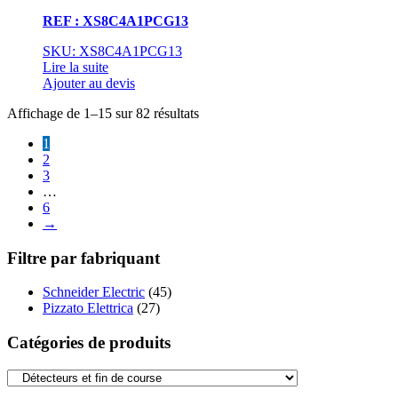
REF : XS8C4A1PCG13
SKU: XS8C4A1PCG13
Lire la suite
Ajouter au devis
Affichage de 1–15 sur 82 résultats
1
2
3
…
6
→
Filtre par fabriquant
Schneider Electric
(45)
Pizzato Elettrica
(27)
Catégories de produits