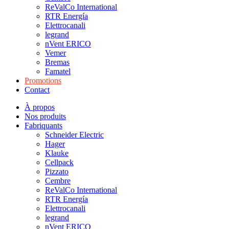
ReValCo International
RTR Energía
Elettrocanali
legrand
nVent ERICO
Vemer
Bremas
Famatel
Promotions
Contact
À propos
Nos produits
Fabriquants
Schneider Electric
Hager
Klauke
Cellpack
Pizzato
Cembre
ReValCo International
RTR Energía
Elettrocanali
legrand
nVent ERICO