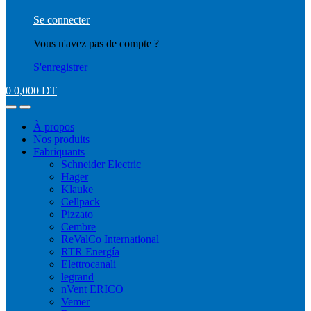
Se connecter
Vous n'avez pas de compte ?
S'enregistrer
0
0,000
DT
À propos
Nos produits
Fabriquants
Schneider Electric
Hager
Klauke
Cellpack
Pizzato
Cembre
ReValCo International
RTR Energía
Elettrocanali
legrand
nVent ERICO
Vemer