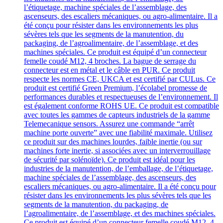
l’étiquetage, machine spéciales de l’assemblage, des
ascenseurs, des escaliers mécaniques, ou agro-alimentaire. Il a
été conçu pour résister dans les environnements les plus
sévères tels que les segments de la manutention, du
packaging, de l’agroalimentaire, de l’assemblage, et des
machines spéciales. Ce produit est équipé d’un connecteur
femelle coudé M12, 4 broches. La bague de serrage du
connecteur est en métal et le câble en PUR. Ce produit
respecte les normes CE, UKCA et est certifié par CULus. Ce
produit est certifié Green Premium, l’écolabel promesse de
performances durables et respectueuses de l’environnement. Il
est également conforme ROHS UE. Ce produit est compatible
avec toutes les gammes de capteurs industriels de la gamme
Telemecanique sensors. Assurez une commande “arrêt
machine porte ouverte” avec une fiabilité maximale. Utilisez
ce produit sur des machines lourdes, faible inertie (ou sur
machines forte inertie, si associées avec un interverrouillage
de sécurité par solénoïde). Ce produit est idéal pour les
industries de la manutention, de l’emballage, de l’étiquetage,
machine spéciales de l’assemblage, des ascenseurs, des
escaliers mécaniques, ou agro-alimentaire. Il a été conçu pour
résister dans les environnements les plus sévères tels que les
segments de la manutention, du packaging, de
l’agroalimentaire, de l’assemblage, et des machines spéciales.
Ce produit est équipé d’un connecteur femelle coudé M12, 4