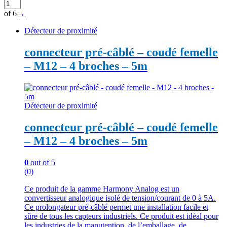
of 6
→
Détecteur de proximité
connecteur pré-câblé – coudé femelle
– M12 – 4 broches – 5m
Détecteur de proximité
connecteur pré-câblé – coudé femelle
– M12 – 4 broches – 5m
0
out of 5
(0)
Ce produit de la gamme Harmony Analog est un
convertisseur analogique isolé de tension/courant de 0 à 5A.
Ce prolongateur pré-câblé permet une installation facile et
sûre de tous les capteurs industriels. Ce produit est idéal pour
les industries de la manutention, de l’emballage, de