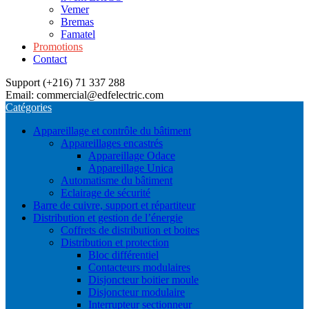
Vemer
Bremas
Famatel
Promotions
Contact
Support (+216) 71 337 288
Email: commercial@edfelectric.com
Catégories
Appareillage et contrôle du bâtiment
Appareillages encastrés
Appareillage Odace
Appareillage Unica
Automatisme du bâtiment
Eclairage de sécurité
Barre de cuivre, support et répartiteur
Distribution et gestion de l’énergie
Coffrets de distribution et boites
Distribution et protection
Bloc différentiel
Contacteurs modulaires
Disjoncteur boitier moule
Disjoncteur modulaire
Interrupteur sectionneur