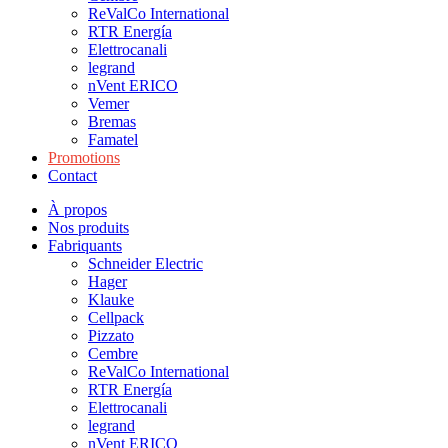
ReValCo International
RTR Energía
Elettrocanali
legrand
nVent ERICO
Vemer
Bremas
Famatel
Promotions
Contact
À propos
Nos produits
Fabriquants
Schneider Electric
Hager
Klauke
Cellpack
Pizzato
Cembre
ReValCo International
RTR Energía
Elettrocanali
legrand
nVent ERICO