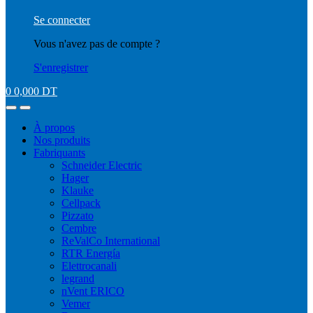
Se connecter
Vous n'avez pas de compte ?
S'enregistrer
0
0,000
DT
À propos
Nos produits
Fabriquants
Schneider Electric
Hager
Klauke
Cellpack
Pizzato
Cembre
ReValCo International
RTR Energía
Elettrocanali
legrand
nVent ERICO
Vemer