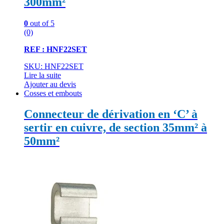
300mm²
0
out of 5
(0)
REF : HNF22SET
SKU: HNF22SET
Lire la suite
Ajouter au devis
Cosses et embouts
Connecteur de dérivation en ‘C’ à
sertir en cuivre, de section 35mm² à
50mm²