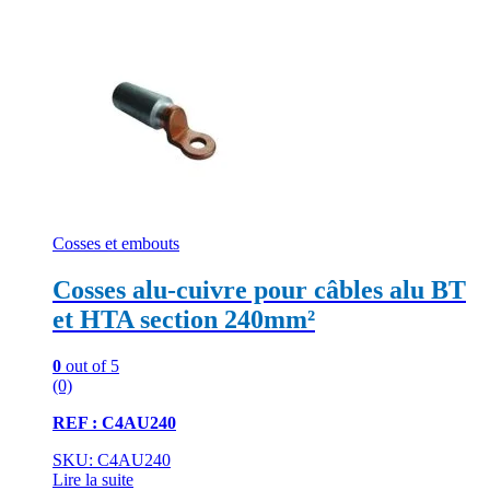
Cosses et embouts
Cosses alu-cuivre pour câbles alu BT
et HTA section 240mm²
0
out of 5
(0)
REF : C4AU240
SKU: C4AU240
Lire la suite