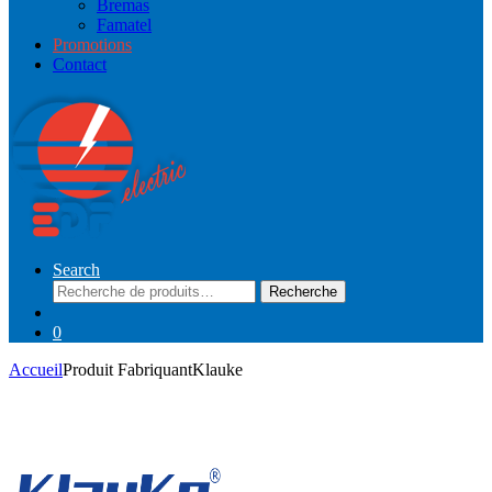
Bremas
Famatel
Promotions
Contact
Search
Recherche
Recherche
pour :
0
Accueil
Produit Fabriquant
Klauke