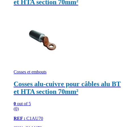
et HTA section 70mm²
Cosses et embouts
Cosses alu-cuivre pour câbles alu BT
et HTA section 70mm²
0
out of 5
(0)
REF :
C1AU70