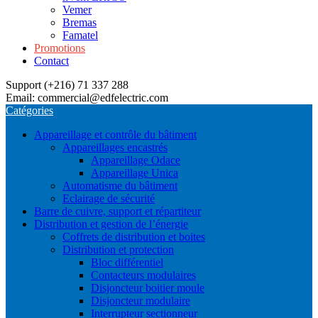
Vemer
Bremas
Famatel
Promotions
Contact
Support (+216) 71 337 288
Email: commercial@edfelectric.com
Catégories
Appareillage et contrôle du bâtiment
Appareillages encastrés
Appareillage Odace
Appareillage Unica
Automatisme du bâtiment
Eclairage de sécurité
Barre de cuivre, support et répartiteur
Distribution et gestion de l’énergie
Coffrets de distribution et boites
Distribution et protection
Bloc différentiel
Contacteurs modulaires
Disjoncteur boitier moule
Disjoncteur modulaire
Interrupteur sectionneur