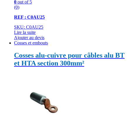
0
out of 5
(0)
REF : C0AU25
SKU: C0AU25
Lire la suite
Ajouter au devis
Cosses et embouts
Cosses alu-cuivre pour câbles alu BT
et HTA section 300mm²