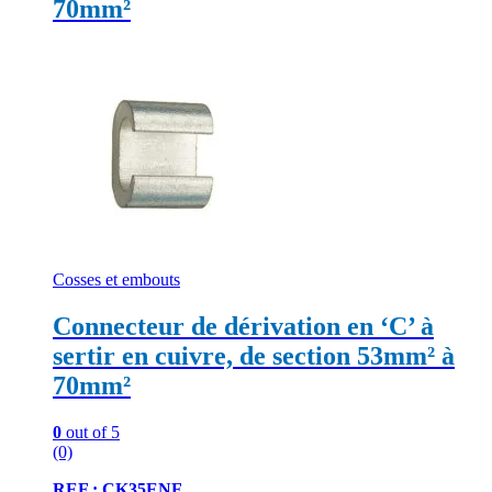
70mm²
Cosses et embouts
Connecteur de dérivation en ‘C’ à
sertir en cuivre, de section 53mm² à
70mm²
0
out of 5
(0)
REF : CK35ENF