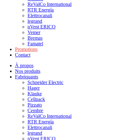
ReValCo International
RTR Energía
Elettrocanali
legrand
nVent ERICO
Vemer
Bremas
Famatel
Promotions
Contact
À propos
Nos produits
Fabriquants
Schneider Electric
Hager
Klauke
Cellpack
Pizzato
Cembre
ReValCo International
RTR Energía
Elettrocanali
legrand
nVent ERICO