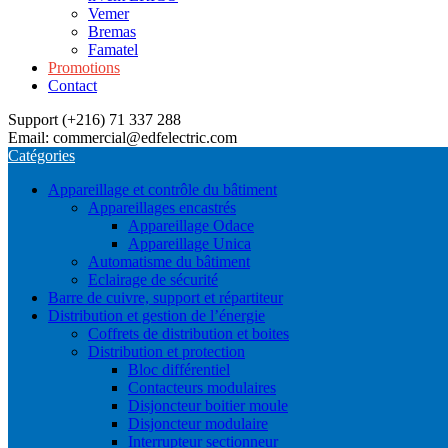
Vemer
Bremas
Famatel
Promotions
Contact
Support (+216) 71 337 288
Email: commercial@edfelectric.com
Catégories
Appareillage et contrôle du bâtiment
Appareillages encastrés
Appareillage Odace
Appareillage Unica
Automatisme du bâtiment
Eclairage de sécurité
Barre de cuivre, support et répartiteur
Distribution et gestion de l’énergie
Coffrets de distribution et boites
Distribution et protection
Bloc différentiel
Contacteurs modulaires
Disjoncteur boitier moule
Disjoncteur modulaire
Interrupteur sectionneur