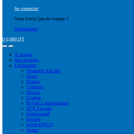
Se connecter
Vous n'avez pas de compte ?
S'enregistrer
0
0,000
DT
À propos
Nos produits
Fabriquants
Schneider Electric
Hager
Klauke
Cellpack
Pizzato
Cembre
ReValCo International
RTR Energía
Elettrocanali
legrand
nVent ERICO
Vemer