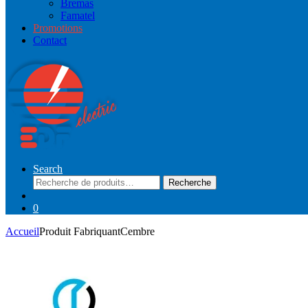
Bremas
Famatel
Promotions
Contact
Search
Recherche
Recherche
pour :
0
Accueil
Produit Fabriquant
Cembre