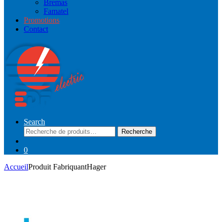
Bremas
Famatel
Promotions
Contact
Search
Recherche
Recherche
pour :
0
Accueil
Produit Fabriquant
Hager