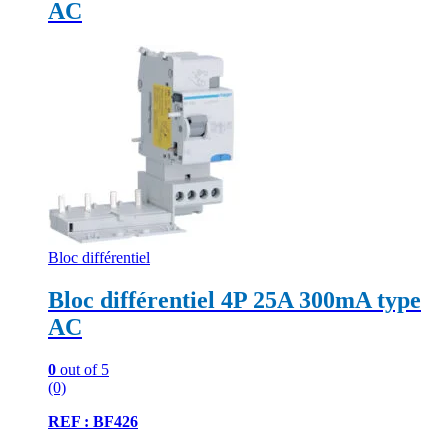
AC
Bloc différentiel
Bloc différentiel 4P 25A 300mA type
AC
0
out of 5
(0)
REF : BF426