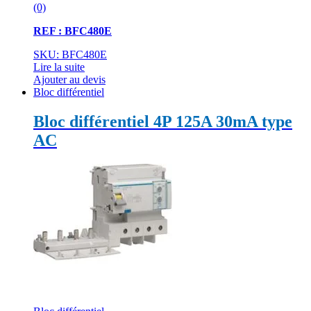
(0)
REF : BFC480E
SKU: BFC480E
Lire la suite
Ajouter au devis
Bloc différentiel
Bloc différentiel 4P 125A 30mA type
AC