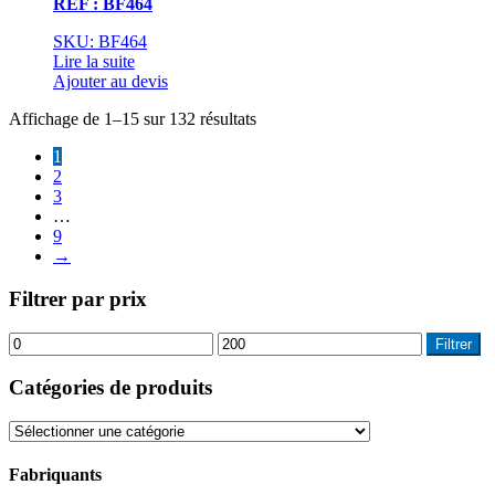
REF : BF464
SKU: BF464
Lire la suite
Ajouter au devis
Affichage de 1–15 sur 132 résultats
1
2
3
…
9
→
Filtrer par prix
Prix
Prix
Filtrer
min
max
Catégories de produits
Fabriquants