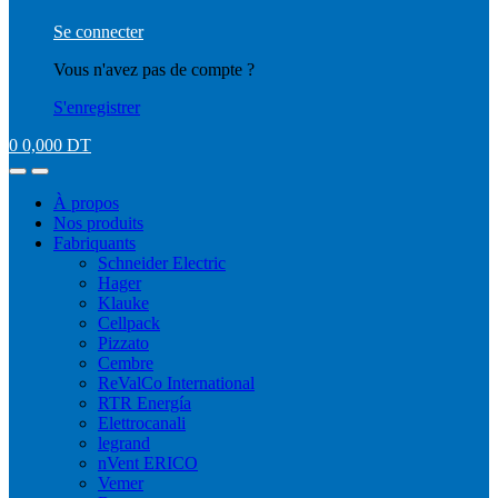
Se connecter
Vous n'avez pas de compte ?
S'enregistrer
0
0,000
DT
À propos
Nos produits
Fabriquants
Schneider Electric
Hager
Klauke
Cellpack
Pizzato
Cembre
ReValCo International
RTR Energía
Elettrocanali
legrand
nVent ERICO
Vemer