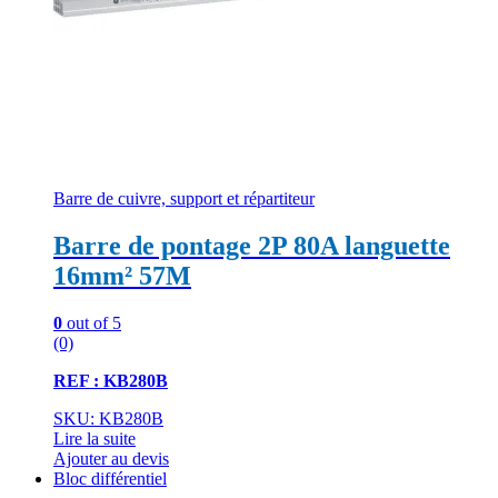
Barre de cuivre, support et répartiteur
Barre de pontage 2P 80A languette
16mm² 57M
0
out of 5
(0)
REF : KB280B
SKU: KB280B
Lire la suite
Ajouter au devis
Bloc différentiel