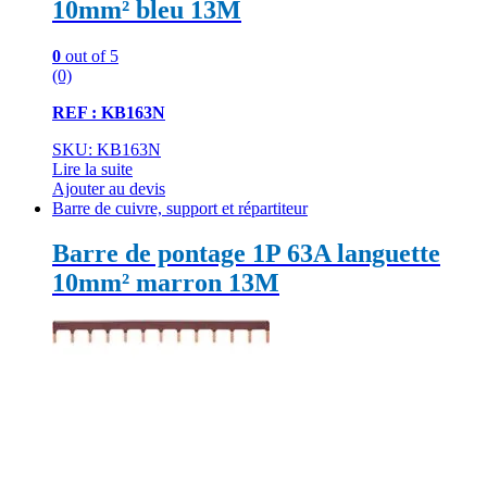
10mm² bleu 13M
0
out of 5
(0)
REF : KB163N
SKU: KB163N
Lire la suite
Ajouter au devis
Barre de cuivre, support et répartiteur
Barre de pontage 1P 63A languette
10mm² marron 13M