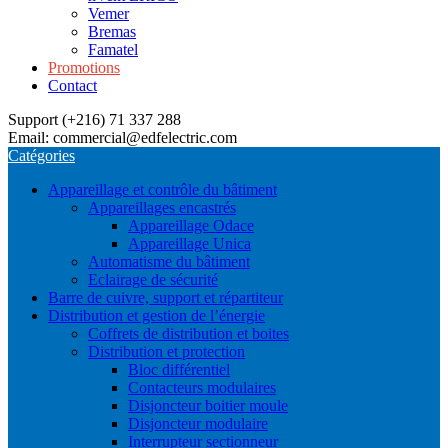
Vemer
Bremas
Famatel
Promotions
Contact
Support (+216) 71 337 288
Email: commercial@edfelectric.com
Catégories
Appareillage et contrôle du bâtiment
Appareillages encastrés
Appareillage Odace
Appareillage Unica
Automatisme du bâtiment
Eclairage de sécurité
Barre de cuivre, support et répartiteur
Distribution et gestion de l’énergie
Coffrets de distribution et boites
Distribution et protection
Bloc différentiel
Contacteurs modulaires
Disjoncteur boitier moule
Disjoncteur modulaire
Interrupteur sectionneur