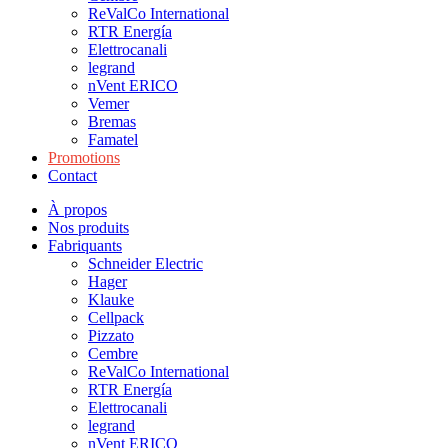
ReValCo International
RTR Energía
Elettrocanali
legrand
nVent ERICO
Vemer
Bremas
Famatel
Promotions
Contact
À propos
Nos produits
Fabriquants
Schneider Electric
Hager
Klauke
Cellpack
Pizzato
Cembre
ReValCo International
RTR Energía
Elettrocanali
legrand
nVent ERICO