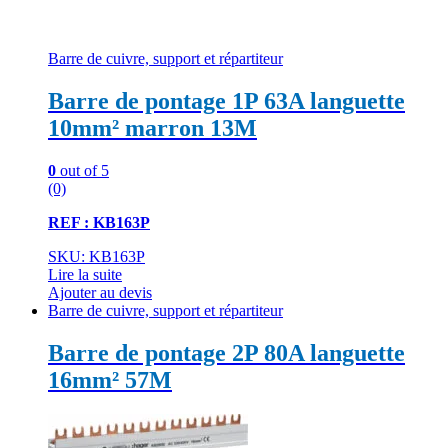
Barre de cuivre, support et répartiteur
Barre de pontage 1P 63A languette
10mm² marron 13M
0
out of 5
(0)
REF : KB163P
SKU: KB163P
Lire la suite
Ajouter au devis
Barre de cuivre, support et répartiteur
Barre de pontage 2P 80A languette
16mm² 57M