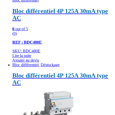
Bloc différentiel
Bloc différentiel 4P 125A 30mA type
AC
0
out of 5
(0)
REF : BDC480E
SKU: BDC480E
Lire la suite
Ajouter au devis
Bloc différentiel
,
Déstockage
Bloc différentiel 4P 125A 30mA type
AC