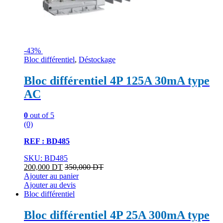
-
43%
Bloc différentiel
,
Déstockage
Bloc différentiel 4P 125A 30mA type
AC
0
out of 5
(0)
REF : BD485
SKU: BD485
200,000
DT
350,000
DT
Ajouter au panier
Ajouter au devis
Bloc différentiel
Bloc différentiel 4P 25A 300mA type