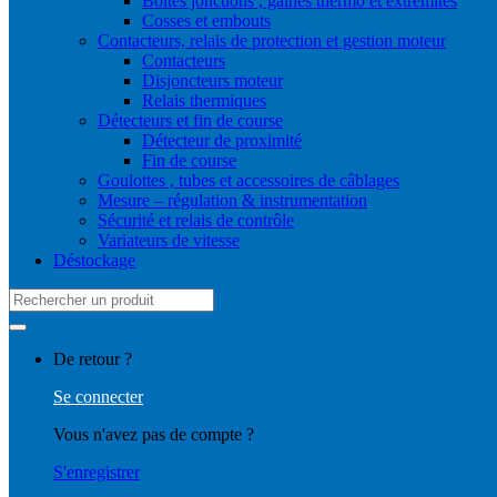
Boites jonctions , gaines thermo et extrémités
Cosses et embouts
Contacteurs, relais de protection et gestion moteur
Contacteurs
Disjoncteurs moteur
Relais thermiques
Détecteurs et fin de course
Détecteur de proximité
Fin de course
Goulottes , tubes et accessoires de câblages
Mesure – régulation & instrumentation
Sécurité et relais de contrôle
Variateurs de vitesse
Déstockage
Search
for:
De retour ?
Se connecter
Vous n'avez pas de compte ?
S'enregistrer