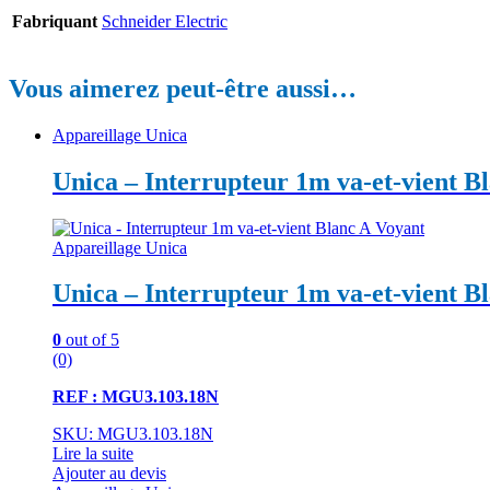
Fabriquant
Schneider Electric
Vous aimerez peut-être aussi…
Appareillage Unica
Unica – Interrupteur 1m va-et-vient B
Appareillage Unica
Unica – Interrupteur 1m va-et-vient B
0
out of 5
(0)
REF : MGU3.103.18N
SKU: MGU3.103.18N
Lire la suite
Ajouter au devis