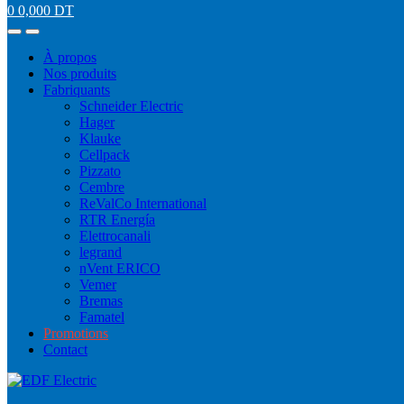
0
0,000
DT
À propos
Nos produits
Fabriquants
Schneider Electric
Hager
Klauke
Cellpack
Pizzato
Cembre
ReValCo International
RTR Energía
Elettrocanali
legrand
nVent ERICO
Vemer
Bremas
Famatel
Promotions
Contact