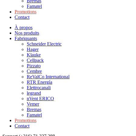
Bremas
Famatel
Promotions
Contact
À propos
Nos produits
Fabriquants
Schneider Electric
Hager
Klauke
Cellpack
Pizzato
Cembre
ReValCo International
RTR Energía
Elettrocanali
legrand
nVent ERICO
Vemer
Bremas
Famatel
Promotions
Contact