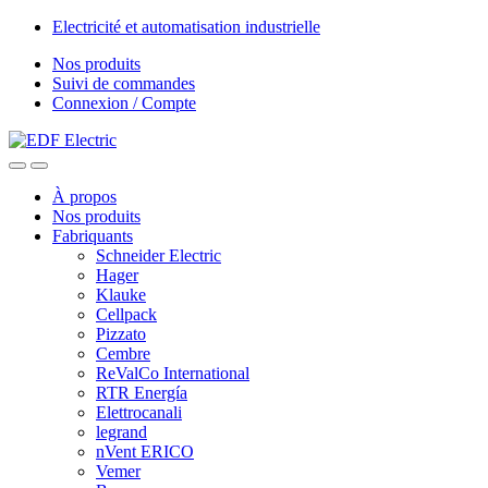
Skip
Skip
Electricité et automatisation industrielle
to
to
Nos produits
navigation
content
Suivi de commandes
Connexion / Compte
À propos
Nos produits
Fabriquants
Schneider Electric
Hager
Klauke
Cellpack
Pizzato
Cembre
ReValCo International
RTR Energía
Elettrocanali
legrand
nVent ERICO
Vemer