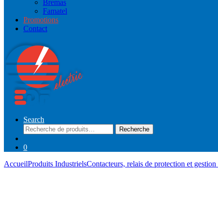
Bremas
Famatel
Promotions
Contact
Search
Recherche
Recherche
pour :
0
Accueil
Produits Industriels
Contacteurs, relais de protection et gestio