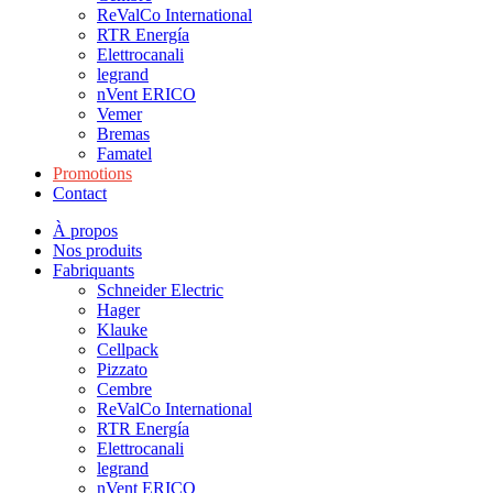
ReValCo International
RTR Energía
Elettrocanali
legrand
nVent ERICO
Vemer
Bremas
Famatel
Promotions
Contact
À propos
Nos produits
Fabriquants
Schneider Electric
Hager
Klauke
Cellpack
Pizzato
Cembre
ReValCo International
RTR Energía
Elettrocanali
legrand
nVent ERICO