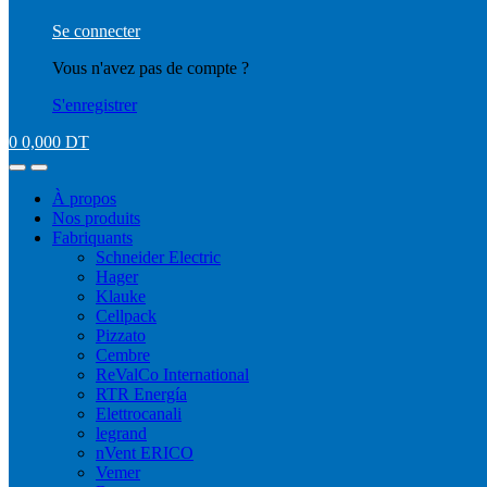
Se connecter
Vous n'avez pas de compte ?
S'enregistrer
0
0,000
DT
À propos
Nos produits
Fabriquants
Schneider Electric
Hager
Klauke
Cellpack
Pizzato
Cembre
ReValCo International
RTR Energía
Elettrocanali
legrand
nVent ERICO
Vemer