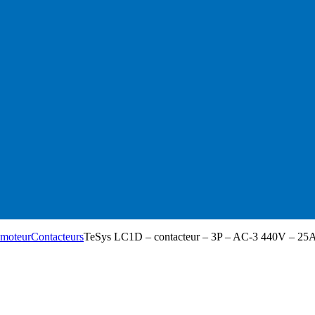
n moteur
Contacteurs
TeSys LC1D – contacteur – 3P – AC-3 440V – 25A