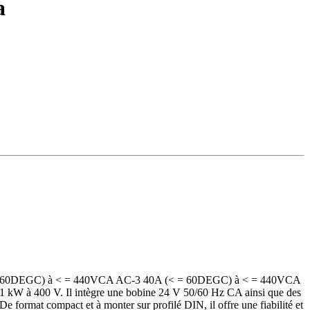
a
A (< = 60DEGC) à < = 440VCA AC-3 40A (< = 60DEGC) à < = 440VCA
 11 kW à 400 V. Il intègre une bobine 24 V 50/60 Hz CA ainsi que des
 De format compact et à monter sur profilé DIN, il offre une fiabilité et