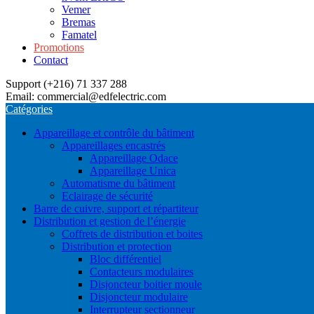
Vemer
Bremas
Famatel
Promotions
Contact
Support (+216) 71 337 288
Email: commercial@edfelectric.com
Catégories
Appareillage et contrôle du bâtiment
Appareillages encastrés
Appareillage Odace
Appareillage Unica
Automatisme du bâtiment
Eclairage de sécurité
Barre de cuivre, support et répartiteur
Distribution et gestion de l’énergie
Coffrets de distribution et boites
Distribution et protection
Bloc différentiel
Contacteurs modulaires
Disjoncteur boitier moule
Disjoncteur modulaire
Interrupteur sectionneur