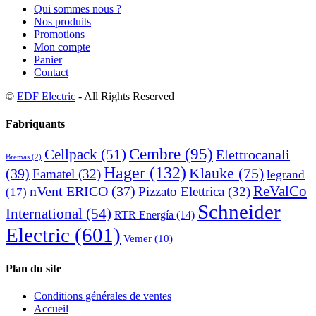
Qui sommes nous ?
Nos produits
Promotions
Mon compte
Panier
Contact
©
EDF Electric
- All Rights Reserved
Fabriquants
Cembre
(95)
Cellpack
(51)
Elettrocanali
Bremas
(2)
Hager
(132)
Klauke
(75)
(39)
Famatel
(32)
legrand
ReValCo
nVent ERICO
(37)
Pizzato Elettrica
(32)
(17)
Schneider
International
(54)
RTR Energía
(14)
Electric
(601)
Vemer
(10)
Plan du site
Conditions générales de ventes
Accueil