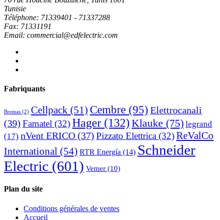
Tunisie
Téléphone: 71339401 - 71337288
Fax: 71331191
Email: commercial@edfelectric.com
Fabriquants
Cembre
(95)
Cellpack
(51)
Elettrocanali
Bremas
(2)
Hager
(132)
Klauke
(75)
(39)
Famatel
(32)
legrand
ReValCo
nVent ERICO
(37)
Pizzato Elettrica
(32)
(17)
Schneider
International
(54)
RTR Energía
(14)
Electric
(601)
Vemer
(10)
Plan du site
Conditions générales de ventes
Accueil