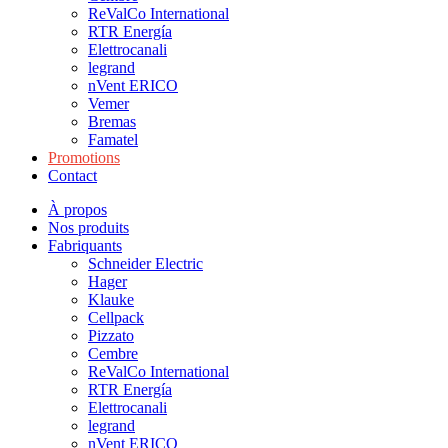
ReValCo International
RTR Energía
Elettrocanali
legrand
nVent ERICO
Vemer
Bremas
Famatel
Promotions
Contact
À propos
Nos produits
Fabriquants
Schneider Electric
Hager
Klauke
Cellpack
Pizzato
Cembre
ReValCo International
RTR Energía
Elettrocanali
legrand
nVent ERICO