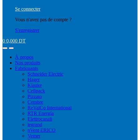
Se connecter
Vous n'avez pas de compte ?
S'enregistrer
0
0,000
DT
À propos
Nos produits
Fabriquants
Schneider Electric
Hager
Klauke
Cellpack
Pizzato
Cembre
ReValCo International
RTR Energía
Elettrocanali
legrand
nVent ERICO
Vemer