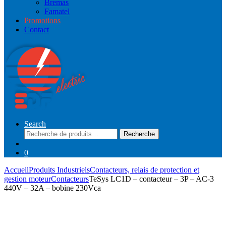
Bremas
Famatel
Promotions
Contact
Search
Recherche
Recherche
pour :
0
Accueil
Produits Industriels
Contacteurs, relais de protection et
gestion moteur
Contacteurs
TeSys LC1D – contacteur – 3P – AC-3
440V – 32A – bobine 230Vca