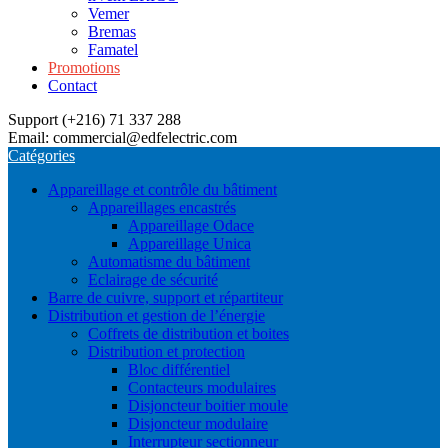
Vemer
Bremas
Famatel
Promotions
Contact
Support (+216) 71 337 288
Email: commercial@edfelectric.com
Catégories
Appareillage et contrôle du bâtiment
Appareillages encastrés
Appareillage Odace
Appareillage Unica
Automatisme du bâtiment
Eclairage de sécurité
Barre de cuivre, support et répartiteur
Distribution et gestion de l’énergie
Coffrets de distribution et boites
Distribution et protection
Bloc différentiel
Contacteurs modulaires
Disjoncteur boitier moule
Disjoncteur modulaire
Interrupteur sectionneur