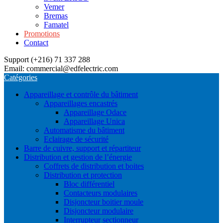
Vemer
Bremas
Famatel
Promotions
Contact
Support (+216) 71 337 288
Email: commercial@edfelectric.com
Catégories
Appareillage et contrôle du bâtiment
Appareillages encastrés
Appareillage Odace
Appareillage Unica
Automatisme du bâtiment
Eclairage de sécurité
Barre de cuivre, support et répartiteur
Distribution et gestion de l’énergie
Coffrets de distribution et boites
Distribution et protection
Bloc différentiel
Contacteurs modulaires
Disjoncteur boitier moule
Disjoncteur modulaire
Interrupteur sectionneur