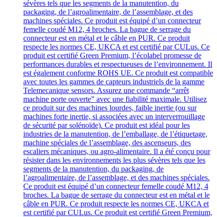
sévères tels que les segments de la manutention, du
packaging, de l’agroalimentaire, de l’assemblage, et des
machines spéciales. Ce produit est équipé d’un connecteur
femelle coudé M12, 4 broches. La bague de serrage du
connecteur est en métal et le câble en PUR. Ce produit
respecte les normes CE, UKCA et est certifié par CULus. Ce
produit est certifié Green Premium, l’écolabel promesse de
performances durables et respectueuses de l’environnement. Il
est également conforme ROHS UE. Ce produit est compatible
avec toutes les gammes de capteurs industriels de la gamme
Telemecanique sensors. Assurez une commande “arrêt
machine porte ouverte” avec une fiabilité maximale. Utilisez
ce produit sur des machines lourdes, faible inertie (ou sur
machines forte inertie, si associées avec un interverrouillage
de sécurité par solénoïde). Ce produit est idéal pour les
industries de la manutention, de l’emballage, de l’étiquetage,
machine spéciales de l’assemblage, des ascenseurs, des
escaliers mécaniques, ou agro-alimentaire. Il a été conçu pour
résister dans les environnements les plus sévères tels que les
segments de la manutention, du packaging, de
l’agroalimentaire, de l’assemblage, et des machines spéciales.
Ce produit est équipé d’un connecteur femelle coudé M12, 4
broches. La bague de serrage du connecteur est en métal et le
câble en PUR. Ce produit respecte les normes CE, UKCA et
est certifié par CULus. Ce produit est certifié Green Premium,