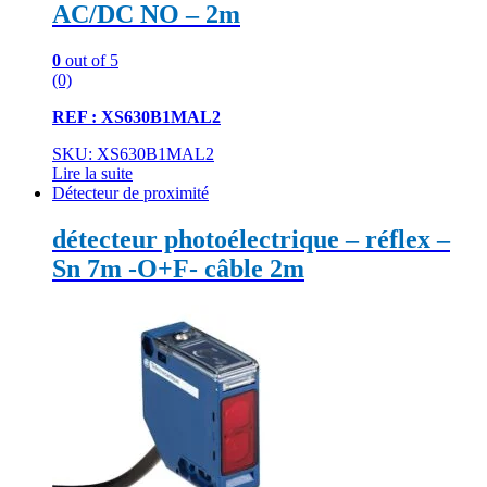
AC/DC NO – 2m
0
out of 5
(0)
REF : XS630B1MAL2
SKU: XS630B1MAL2
Lire la suite
Détecteur de proximité
détecteur photoélectrique – réflex –
Sn 7m -O+F- câble 2m