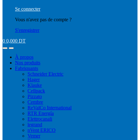
Se connecter
Vous n'avez pas de compte ?
S'enregistrer
0
0,000
DT
À propos
Nos produits
Fabriquants
Schneider Electric
Hager
Klauke
Cellpack
Pizzato
Cembre
ReValCo International
RTR Energía
Elettrocanali
legrand
nVent ERICO
Vemer