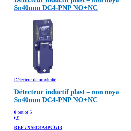
Sn40mm DC4-PNP NO+NC
Détecteur de proximité
Détecteur inductif plast – non noya
Sn40mm DC4-PNP NO+NC
0
out of 5
(0)
REF : XS8C4A4PCG13