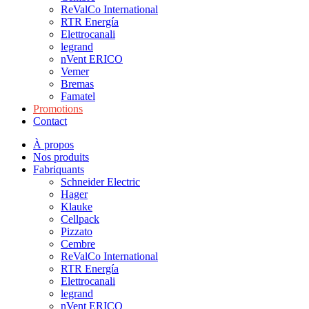
ReValCo International
RTR Energía
Elettrocanali
legrand
nVent ERICO
Vemer
Bremas
Famatel
Promotions
Contact
À propos
Nos produits
Fabriquants
Schneider Electric
Hager
Klauke
Cellpack
Pizzato
Cembre
ReValCo International
RTR Energía
Elettrocanali
legrand
nVent ERICO