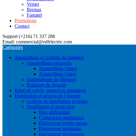
Vemer
Bremas
Famatel
Promotions
Contact
Support (+216) 71 337 288
Email: commercial@edfelectric.com
Catégories
Appareillage et contrôle du bâtiment
Appareillages encastrés
Appareillage Odace
Appareillage Unica
Automatisme du bâtiment
Eclairage de sécurité
Barre de cuivre, support et répartiteur
Distribution et gestion de l’énergie
Coffrets de distribution et boites
Distribution et protection
Bloc différentiel
Contacteurs modulaires
Disjoncteur boitier moule
Disjoncteur modulaire
Interrupteur sectionneur