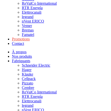
ReValCo International
RTR Energía
Elettrocanali
legrand
nVent ERICO
Vemer
Bremas
Famatel
Promotions
Contact
À propos
Nos produits
Fabriquants
Schneider Electric
Hager
Klauke
Cellpack
Pizzato
Cembre
ReValCo International
RTR Energía
Elettrocanali
legrand
nVent ERICO