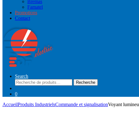
Bremas
Famatel
Promotions
Contact
Search
Recherche
Recherche
pour :
0
Accueil
Produits Industriels
Commande et signalisation
Voyant lumineu