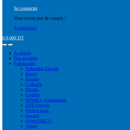
Se connecter
Vous n'avez pas de compte ?
S'enregistrer
0
0,000
DT
À propos
Nos produits
Fabriquants
Schneider Electric
Hager
Klauke
Cellpack
Pizzato
Cembre
ReValCo International
RTR Energía
Elettrocanali
legrand
nVent ERICO
Vemer