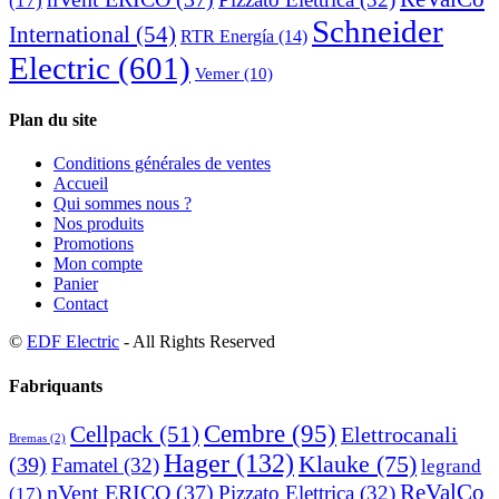
(17)
Schneider
International
(54)
RTR Energía
(14)
Electric
(601)
Vemer
(10)
Plan du site
Conditions générales de ventes
Accueil
Qui sommes nous ?
Nos produits
Promotions
Mon compte
Panier
Contact
©
EDF Electric
- All Rights Reserved
Fabriquants
Cembre
(95)
Cellpack
(51)
Elettrocanali
Bremas
(2)
Hager
(132)
Klauke
(75)
(39)
Famatel
(32)
legrand
ReValCo
nVent ERICO
(37)
Pizzato Elettrica
(32)
(17)