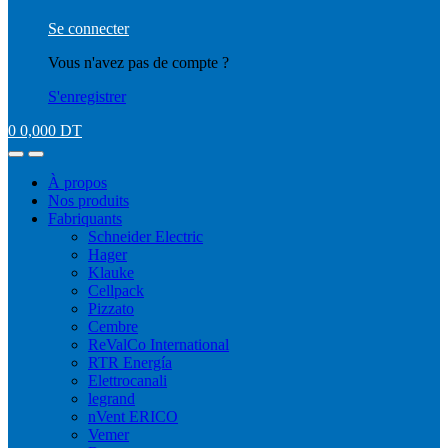
Se connecter
Vous n'avez pas de compte ?
S'enregistrer
0
0,000
DT
À propos
Nos produits
Fabriquants
Schneider Electric
Hager
Klauke
Cellpack
Pizzato
Cembre
ReValCo International
RTR Energía
Elettrocanali
legrand
nVent ERICO
Vemer