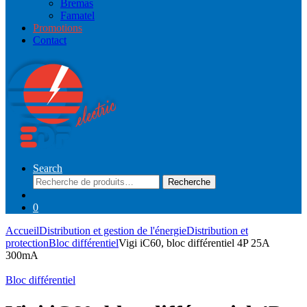
Bremas
Famatel
Promotions
Contact
Search
Recherche
Recherche
pour :
0
Accueil
Distribution et gestion de l'énergie
Distribution et
protection
Bloc différentiel
Vigi iC60, bloc différentiel 4P 25A
300mA
Bloc différentiel