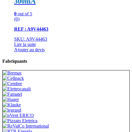
300mA
0
out of 5
(0)
REF : A9V44463
SKU: A9V44463
Lire la suite
Ajouter au devis
Fabriquants