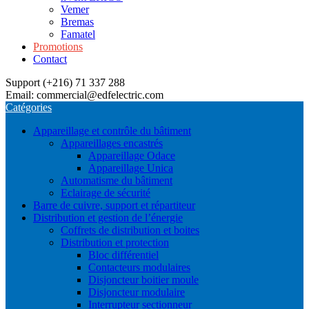
Vemer
Bremas
Famatel
Promotions
Contact
Support (+216) 71 337 288
Email: commercial@edfelectric.com
Catégories
Appareillage et contrôle du bâtiment
Appareillages encastrés
Appareillage Odace
Appareillage Unica
Automatisme du bâtiment
Eclairage de sécurité
Barre de cuivre, support et répartiteur
Distribution et gestion de l’énergie
Coffrets de distribution et boites
Distribution et protection
Bloc différentiel
Contacteurs modulaires
Disjoncteur boitier moule
Disjoncteur modulaire
Interrupteur sectionneur