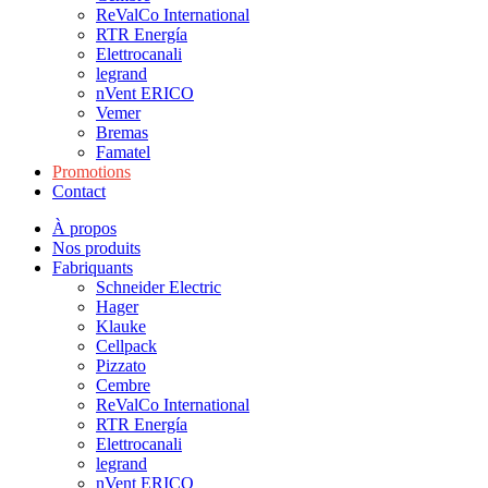
ReValCo International
RTR Energía
Elettrocanali
legrand
nVent ERICO
Vemer
Bremas
Famatel
Promotions
Contact
À propos
Nos produits
Fabriquants
Schneider Electric
Hager
Klauke
Cellpack
Pizzato
Cembre
ReValCo International
RTR Energía
Elettrocanali
legrand
nVent ERICO