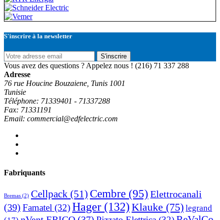
S'inscrire à la newsletter
S'inscrire
Vous avez des questions ? Appelez nous !
(216) 71 337 288
Adresse
76 rue Houcine Bouzaiene, Tunis 1001
Tunisie
Téléphone: 71339401 - 71337288
Fax: 71331191
Email: commercial@edfelectric.com
Fabriquants
Cembre
(95)
Cellpack
(51)
Elettrocanali
Bremas
(2)
Hager
(132)
Klauke
(75)
(39)
Famatel
(32)
legrand
ReValCo
nVent ERICO
(37)
Pizzato Elettrica
(32)