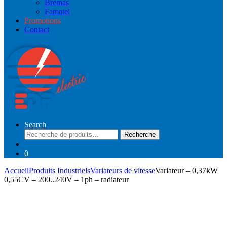
Bremas
Famatel
Promotions
Contact
Search
Recherche
Recherche
pour :
0
Accueil
Produits Industriels
Variateurs de vitesse
Variateur – 0,37kW
0,55CV – 200..240V – 1ph – radiateur