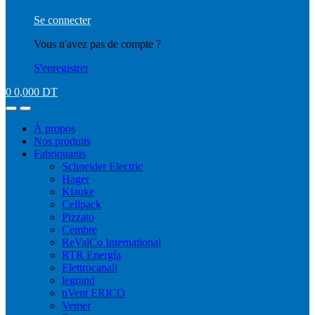
Se connecter
Vous n'avez pas de compte ?
S'enregistrer
0
0,000
DT
À propos
Nos produits
Fabriquants
Schneider Electric
Hager
Klauke
Cellpack
Pizzato
Cembre
ReValCo International
RTR Energía
Elettrocanali
legrand
nVent ERICO
Vemer