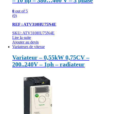
– 10 hp – 380…460 V – 3 phase
0
out of 5
(0)
REF : ATV310HU75N4E
SKU: ATV310HU75N4E
Lire la suite
Ajouter au devis
Variateurs de vitesse
Variateur – 0,55kW 0,75CV –
200..240V – 1ph – radiateur