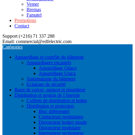
Vemer
Bremas
Famatel
Promotions
Contact
Support (+216) 71 337 288
Email: commercial@edfelectric.com
Catégories
Appareillage et contrôle du bâtiment
Appareillages encastrés
Appareillage Odace
Appareillage Unica
Automatisme du bâtiment
Eclairage de sécurité
Barre de cuivre, support et répartiteur
Distribution et gestion de l’énergie
Coffrets de distribution et boites
Distribution et protection
Bloc différentiel
Contacteurs modulaires
Disjoncteur boitier moule
Disjoncteur modulaire
Interrupteur sectionneur