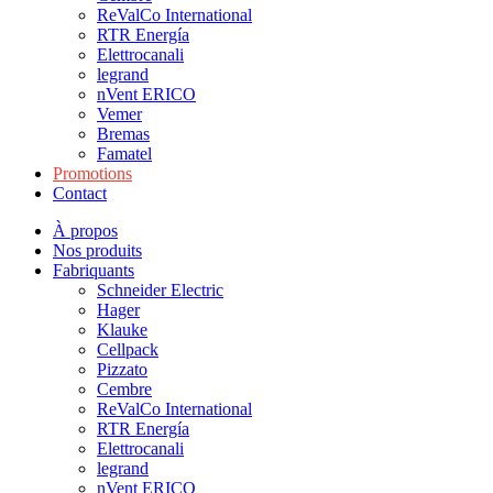
ReValCo International
RTR Energía
Elettrocanali
legrand
nVent ERICO
Vemer
Bremas
Famatel
Promotions
Contact
À propos
Nos produits
Fabriquants
Schneider Electric
Hager
Klauke
Cellpack
Pizzato
Cembre
ReValCo International
RTR Energía
Elettrocanali
legrand
nVent ERICO