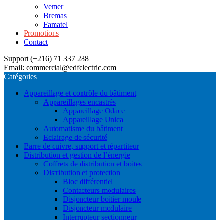
Vemer
Bremas
Famatel
Promotions
Contact
Support (+216) 71 337 288
Email: commercial@edfelectric.com
Catégories
Appareillage et contrôle du bâtiment
Appareillages encastrés
Appareillage Odace
Appareillage Unica
Automatisme du bâtiment
Eclairage de sécurité
Barre de cuivre, support et répartiteur
Distribution et gestion de l’énergie
Coffrets de distribution et boites
Distribution et protection
Bloc différentiel
Contacteurs modulaires
Disjoncteur boitier moule
Disjoncteur modulaire
Interrupteur sectionneur