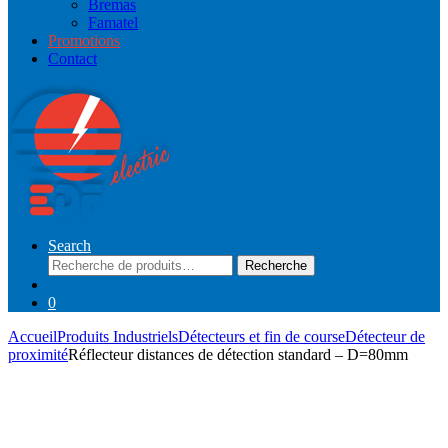
Bremas
Famatel
Promotions
Contact
Search
Recherche
Recherche
pour :
0
Accueil
Produits Industriels
Détecteurs et fin de course
Détecteur de
proximité
Réflecteur distances de détection standard – D=80mm