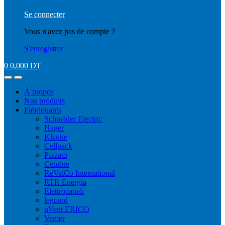
Se connecter
Vous n'avez pas de compte ?
S'enregistrer
0
0,000
DT
À propos
Nos produits
Fabriquants
Schneider Electric
Hager
Klauke
Cellpack
Pizzato
Cembre
ReValCo International
RTR Energía
Elettrocanali
legrand
nVent ERICO
Vemer