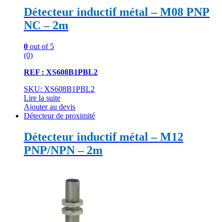
Détecteur inductif métal – M08 PNP
NC – 2m
0
out of 5
(0)
REF : XS608B1PBL2
SKU: XS608B1PBL2
Lire la suite
Ajouter au devis
Détecteur de proximité
Détecteur inductif métal – M12
PNP/NPN – 2m