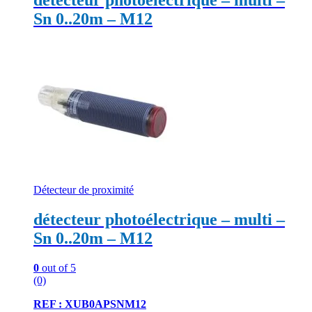
Sn 0..20m – M12
Détecteur de proximité
détecteur photoélectrique – multi –
Sn 0..20m – M12
0
out of 5
(0)
REF : XUB0APSNM12