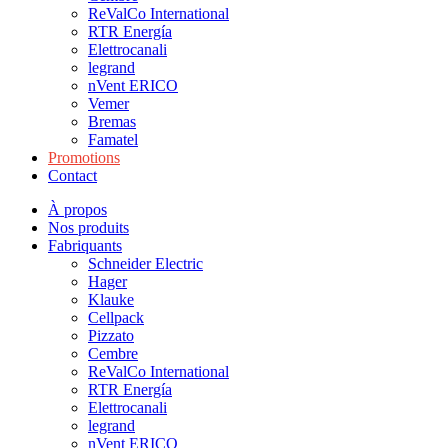
ReValCo International
RTR Energía
Elettrocanali
legrand
nVent ERICO
Vemer
Bremas
Famatel
Promotions
Contact
À propos
Nos produits
Fabriquants
Schneider Electric
Hager
Klauke
Cellpack
Pizzato
Cembre
ReValCo International
RTR Energía
Elettrocanali
legrand
nVent ERICO