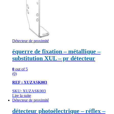
Détecteur de proximité
équerre de fixation – métallique –
substitution XUL – pr détecteur
0
out of 5
(0)
REF : XUZASK003
SKU: XUZASK003
Lire la suite
Détecteur de proximité
détecteur photoélectrique – réflex –