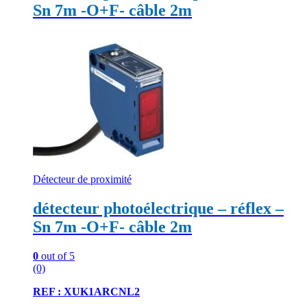
Sn 7m -O+F- câble 2m
Détecteur de proximité
détecteur photoélectrique – réflex –
Sn 7m -O+F- câble 2m
0
out of 5
(0)
REF : XUK1ARCNL2