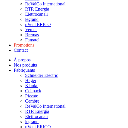
ReValCo International
RTR Energía
Elettrocanali
legrand
nVent ERICO
Vemer
Bremas
Famatel
Promotions
Contact
À propos
Nos produits
Fabriquants
Schneider Electric
Hager
Klauke
Cellpack
Pizzato
Cembre
ReValCo International
RTR Energía
Elettrocanali
legrand
nVent ERICO