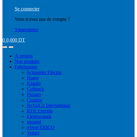
Se connecter
Vous n'avez pas de compte ?
S'enregistrer
0
0,000
DT
À propos
Nos produits
Fabriquants
Schneider Electric
Hager
Klauke
Cellpack
Pizzato
Cembre
ReValCo International
RTR Energía
Elettrocanali
legrand
nVent ERICO
Vemer