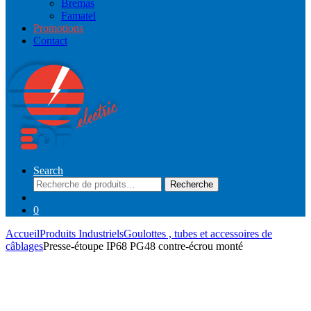
Bremas
Famatel
Promotions
Contact
Search
Recherche
Recherche
pour :
0
Accueil
Produits Industriels
Goulottes , tubes et accessoires de
câblages
Presse-étoupe IP68 PG48 contre-écrou monté