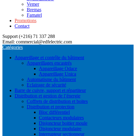
Vemer
Bremas
Famatel
Promotions
Contact
Support (+216) 71 337 288
Email: commercial@edfelectric.com
Catégories
Appareillage et contrôle du bâtiment
Appareillages encastrés
Appareillage Odace
Appareillage Unica
Automatisme du bâtiment
Eclairage de sécurité
Barre de cuivre, support et répartiteur
Distribution et gestion de l’énergie
Coffrets de distribution et boites
Distribution et protection
Bloc différentiel
Contacteurs modulaires
Disjoncteur boitier moule
Disjoncteur modulaire
Interrupteur sectionneur