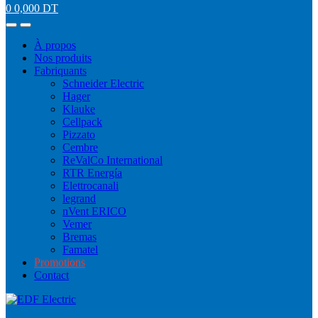
0
0,000
DT
À propos
Nos produits
Fabriquants
Schneider Electric
Hager
Klauke
Cellpack
Pizzato
Cembre
ReValCo International
RTR Energía
Elettrocanali
legrand
nVent ERICO
Vemer
Bremas
Famatel
Promotions
Contact