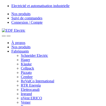
Skip
Skip
Electricité et automatisation industrielle
to
to
Nos produits
navigation
content
Suivi de commandes
Connexion / Compte
À propos
Nos produits
Fabriquants
Schneider Electric
Hager
Klauke
Cellpack
Pizzato
Cembre
ReValCo International
RTR Energía
Elettrocanali
legrand
nVent ERICO
Vemer