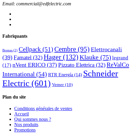
Email: commercial@edfelectric.com
Fabriquants
Cembre
(95)
Cellpack
(51)
Elettrocanali
Bremas
(2)
Hager
(132)
Klauke
(75)
(39)
Famatel
(32)
legrand
ReValCo
nVent ERICO
(37)
Pizzato Elettrica
(32)
(17)
Schneider
International
(54)
RTR Energía
(14)
Electric
(601)
Vemer
(10)
Plan du site
Conditions générales de ventes
Accueil
Qui sommes nous ?
Nos produits
Promotions