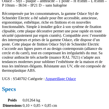
Odace – Styl – plaque – anthracite – 1 poste – H 85mm – L 85mm –
P 10mm – IK04 – IP21 D – sans halogène
Récompensée par les consommateurs, la gamme Odace Styl de
Schneider Electric a été saluée pour être accessible, astucieuse,
ergonomique, esthétique, riche en finitions et en nouvelles
fonctionnalités. Simple à installer grâce à son système de fixation
clipsable, cette plaque décorative permet une pose rapide en toute
sécurité (ajustement par ergots crantés). Compatible avec l’ensemble
des interrupteurs et prises de la gamme Odace, elle dispose d’un
poste. Cette plaque de finition Odace Styl de Schneider Electric
s’accorde aux lignes pures et au design contemporain (alliance du
cercle et du carré), tout en compensant les irrégularités du mur. Sa
couleur anthracite très actuelle (nuance RAL 7021) s’adapte aux
tendances modernes pour sublimer l’esthétisme de la maison et de
tous les intérieurs élégants. Résistante aux UV, elle est composée de
thermoplastique ABS.
UGS :
S540702
Catégorie :
Appareillage Odace
Specs
Poids
0,01264 kg
Dimensions
0,10 × 0,85 × 0,85 cm