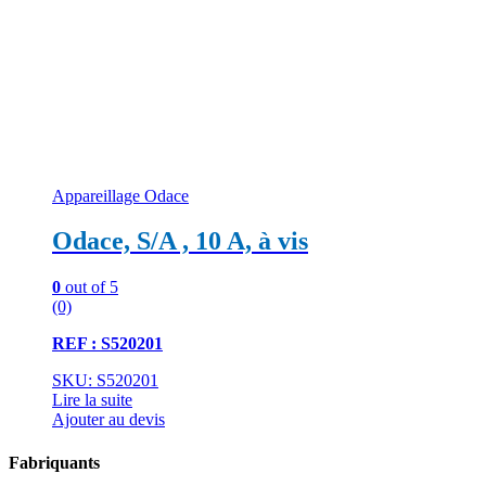
Appareillage Odace
Odace, S/A , 10 A, à vis
0
out of 5
(0)
REF : S520201
SKU: S520201
Lire la suite
Ajouter au devis
Fabriquants