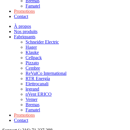
Bremas
Famatel
Promotions
Contact
À propos
Nos produits
Fabriquants
Schneider Electric
Hager
Klauke
Cellpack
Pizzato
Cembre
ReValCo International
RTR Energía
Elettrocanali
legrand
nVent ERICO
Vemer
Bremas
Famatel
Promotions
Contact