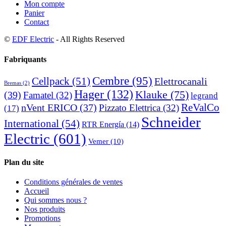
Mon compte
Panier
Contact
©
EDF Electric
- All Rights Reserved
Fabriquants
Cembre
(95)
Cellpack
(51)
Elettrocanali
Bremas
(2)
Hager
(132)
Klauke
(75)
(39)
Famatel
(32)
legrand
ReValCo
nVent ERICO
(37)
Pizzato Elettrica
(32)
(17)
Schneider
International
(54)
RTR Energía
(14)
Electric
(601)
Vemer
(10)
Plan du site
Conditions générales de ventes
Accueil
Qui sommes nous ?
Nos produits
Promotions