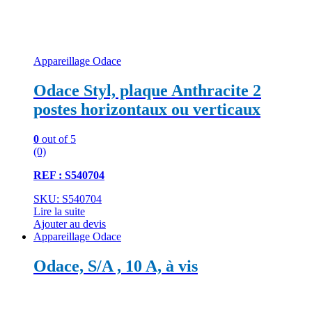
Appareillage Odace
Odace Styl, plaque Anthracite 2
postes horizontaux ou verticaux
0
out of 5
(0)
REF : S540704
SKU: S540704
Lire la suite
Ajouter au devis
Appareillage Odace
Odace, S/A , 10 A, à vis