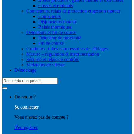
Boites jonctions , gaines thermo et extrémités
Cosses et embouts
Contacteurs, relais de protection et gestion moteur
Contacteurs
Disjoncteurs moteur
Relais thermiques
Détecteurs et fin de course
Détecteur de proximité
Fin de course
Goulottes , tubes et accessoires de câblages
Mesure – régulation & instrumentation
Sécurité et relais de contrôle
Variateurs de vitesse
Déstockage
Search
for:
De retour ?
Se connecter
Vous n'avez pas de compte ?
S'enregistrer