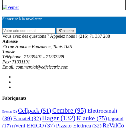
S'inscrire à la newsletter
S'inscrire
Vous avez des questions ? Appelez nous !
(216) 71 337 288
Adresse
76 rue Houcine Bouzaiene, Tunis 1001
Tunisie
Téléphone: 71339401 - 71337288
Fax: 71331191
Email: commercial@edfelectric.com
Fabriquants
Cembre
(95)
Cellpack
(51)
Elettrocanali
Bremas
(2)
Hager
(132)
Klauke
(75)
(39)
Famatel
(32)
legrand
ReValCo
nVent ERICO
(37)
Pizzato Elettrica
(32)
(17)