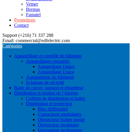
Vemer
Bremas
Famatel
Promotions
Contact
Support (+216) 71 337 288
Email: commercial@edfelectric.com
Catégories
Appareillage et contrôle du bâtiment
Appareillages encastrés
Appareillage Odace
Appareillage Unica
Automatisme du bâtiment
Eclairage de sécurité
Barre de cuivre, support et répartiteur
Distribution et gestion de l’énergie
Coffrets de distribution et boites
Distribution et protection
Bloc différentiel
Contacteurs modulaires
Disjoncteur boitier moule
Disjoncteur modulaire
Interrupteur sectionneur