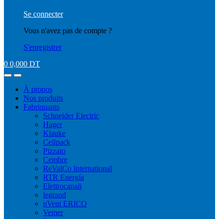
Se connecter
Vous n'avez pas de compte ?
S'enregistrer
0
0,000
DT
À propos
Nos produits
Fabriquants
Schneider Electric
Hager
Klauke
Cellpack
Pizzato
Cembre
ReValCo International
RTR Energía
Elettrocanali
legrand
nVent ERICO
Vemer