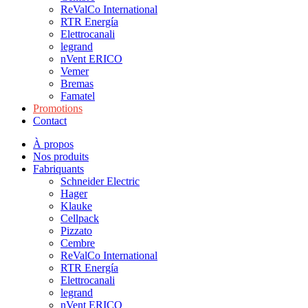
ReValCo International
RTR Energía
Elettrocanali
legrand
nVent ERICO
Vemer
Bremas
Famatel
Promotions
Contact
À propos
Nos produits
Fabriquants
Schneider Electric
Hager
Klauke
Cellpack
Pizzato
Cembre
ReValCo International
RTR Energía
Elettrocanali
legrand
nVent ERICO