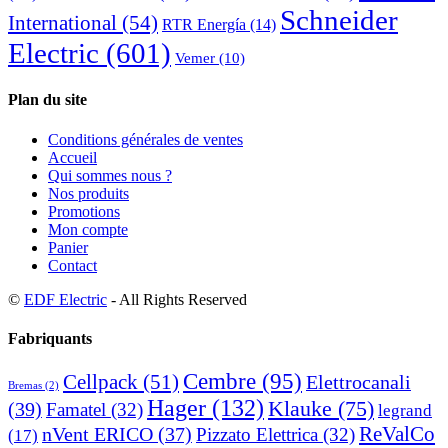
Schneider
International
(54)
RTR Energía
(14)
Electric
(601)
Vemer
(10)
Plan du site
Conditions générales de ventes
Accueil
Qui sommes nous ?
Nos produits
Promotions
Mon compte
Panier
Contact
©
EDF Electric
- All Rights Reserved
Fabriquants
Cembre
(95)
Cellpack
(51)
Elettrocanali
Bremas
(2)
Hager
(132)
Klauke
(75)
(39)
Famatel
(32)
legrand
ReValCo
nVent ERICO
(37)
Pizzato Elettrica
(32)
(17)