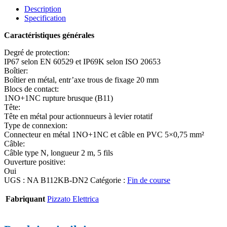
Description
Specification
Caractéristiques générales
Degré de protection:
IP67 selon EN 60529 et IP69K selon ISO 20653
Boîtier:
Boîtier en métal, entr’axe trous de fixage 20 mm
Blocs de contact:
1NO+1NC rupture brusque (B11)
Tête:
Tête en métal pour actionnueurs à levier rotatif
Type de connexion:
Connecteur en métal 1NO+1NC et câble en PVC 5×0,75 mm²
Câble:
Câble type N, longueur 2 m, 5 fils
Ouverture positive:
Oui
UGS :
NA B112KB-DN2
Catégorie :
Fin de course
Fabriquant
Pizzato Elettrica