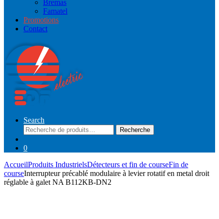
Bremas
Famatel
Promotions
Contact
Search
Recherche
Recherche
pour :
0
Accueil
Produits Industriels
Détecteurs et fin de course
Fin de
course
Interrupteur précablé modulaire à levier rotatif en metal droit
réglable à galet NA B112KB-DN2