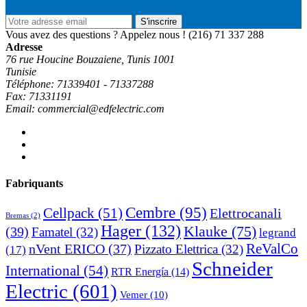
S'inscrire
Vous avez des questions ? Appelez nous !
(216) 71 337 288
Adresse
76 rue Houcine Bouzaiene, Tunis 1001
Tunisie
Téléphone: 71339401 - 71337288
Fax: 71331191
Email: commercial@edfelectric.com
Fabriquants
Cembre
(95)
Cellpack
(51)
Elettrocanali
Bremas
(2)
Hager
(132)
Klauke
(75)
(39)
Famatel
(32)
legrand
ReValCo
nVent ERICO
(37)
Pizzato Elettrica
(32)
(17)
Schneider
International
(54)
RTR Energía
(14)
Electric
(601)
Vemer
(10)