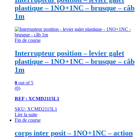
plastique – 1NO+1NC – brusque – câb
1m
Fin de course
Interrupteur position – levier galet
plastique – 1NO+1NC – brusque – câb
1m
0
out of 5
(0)
REF : XCMD2115L1
SKU: XCMD2115L1
Lire la suite
Fin de course
corps inter posit – 1NO+1NC – action