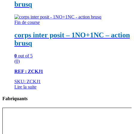
brusq
Fin de course
corps inter posit – 1NO+1NC – action
brusq
0
out of 5
(0)
REF : ZCKJ1
SKU: ZCKJ1
Lire la suite
Fabriquants