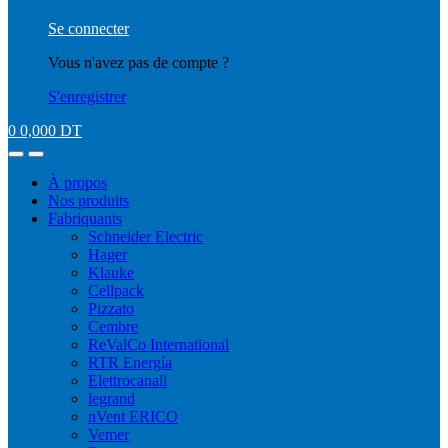
Se connecter
Vous n'avez pas de compte ?
S'enregistrer
0
0,000
DT
À propos
Nos produits
Fabriquants
Schneider Electric
Hager
Klauke
Cellpack
Pizzato
Cembre
ReValCo International
RTR Energía
Elettrocanali
legrand
nVent ERICO
Vemer