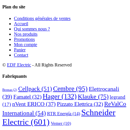
Plan du site
Conditions générales de ventes
Accueil
Qui sommes nous ?
Nos produits
Promotions
Mon compte
Panier
Contact
©
EDF Electric
- All Rights Reserved
Fabriquants
Cembre
(95)
Cellpack
(51)
Elettrocanali
Bremas
(2)
Hager
(132)
Klauke
(75)
(39)
Famatel
(32)
legrand
ReValCo
nVent ERICO
(37)
Pizzato Elettrica
(32)
(17)
Schneider
International
(54)
RTR Energía
(14)
Electric
(601)
Vemer
(10)