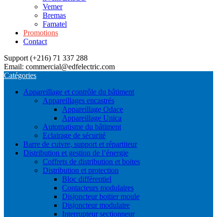
Vemer
Bremas
Famatel
Promotions
Contact
Support (+216) 71 337 288
Email: commercial@edfelectric.com
Catégories
Appareillage et contrôle du bâtiment
Appareillages encastrés
Appareillage Odace
Appareillage Unica
Automatisme du bâtiment
Eclairage de sécurité
Barre de cuivre, support et répartiteur
Distribution et gestion de l’énergie
Coffrets de distribution et boites
Distribution et protection
Bloc différentiel
Contacteurs modulaires
Disjoncteur boitier moule
Disjoncteur modulaire
Interrupteur sectionneur