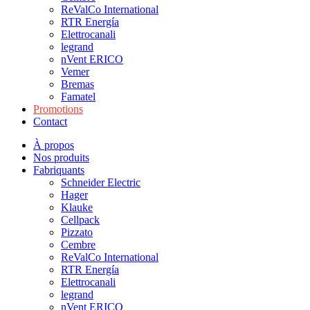
ReValCo International
RTR Energía
Elettrocanali
legrand
nVent ERICO
Vemer
Bremas
Famatel
Promotions
Contact
À propos
Nos produits
Fabriquants
Schneider Electric
Hager
Klauke
Cellpack
Pizzato
Cembre
ReValCo International
RTR Energía
Elettrocanali
legrand
nVent ERICO