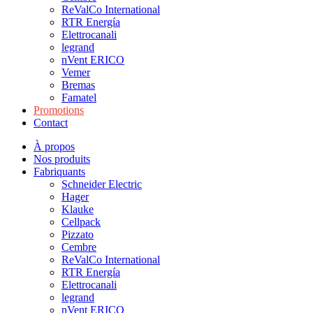
ReValCo International
RTR Energía
Elettrocanali
legrand
nVent ERICO
Vemer
Bremas
Famatel
Promotions
Contact
À propos
Nos produits
Fabriquants
Schneider Electric
Hager
Klauke
Cellpack
Pizzato
Cembre
ReValCo International
RTR Energía
Elettrocanali
legrand
nVent ERICO