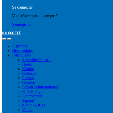
Se connecter
Vous n'avez pas de compte ?
S'enregistrer
0
0,000
DT
À propos
Nos produits
Fabriquants
Schneider Electric
Hager
Klauke
Cellpack
Pizzato
Cembre
ReValCo International
RTR Energía
Elettrocanali
legrand
nVent ERICO
Vemer