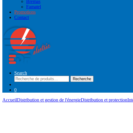
Bremas
Famatel
Promotions
Contact
Search
Recherche
Recherche
pour :
0
Accueil
Distribution et gestion de l'énergie
Distribution et protection
Int