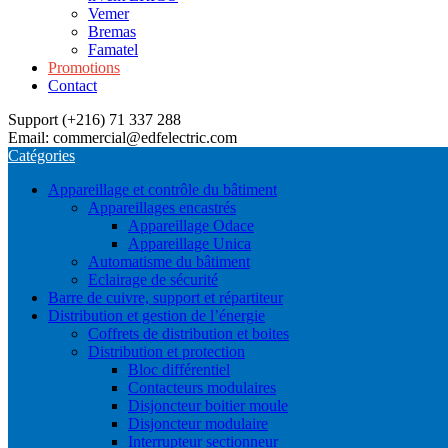
Vemer
Bremas
Famatel
Promotions
Contact
Support (+216) 71 337 288
Email: commercial@edfelectric.com
Catégories
Appareillage et contrôle du bâtiment
Appareillages encastrés
Appareillage Odace
Appareillage Unica
Automatisme du bâtiment
Eclairage de sécurité
Barre de cuivre, support et répartiteur
Distribution et gestion de l’énergie
Coffrets de distribution et boites
Distribution et protection
Bloc différentiel
Contacteurs modulaires
Disjoncteur boitier moule
Disjoncteur modulaire
Interrupteur sectionneur