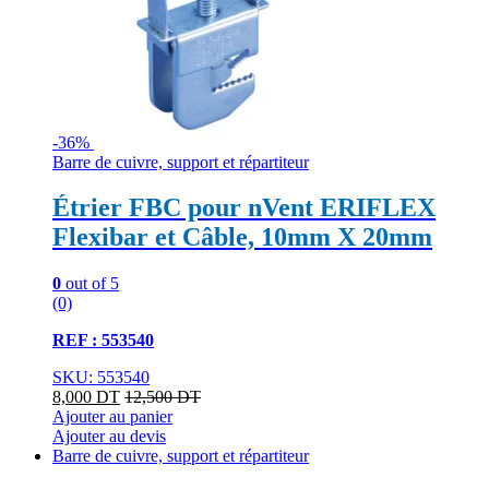
-
36%
Barre de cuivre, support et répartiteur
Étrier FBC pour nVent ERIFLEX
Flexibar et Câble, 10mm X 20mm
0
out of 5
(0)
REF : 553540
SKU: 553540
8,000
DT
12,500
DT
Ajouter au panier
Ajouter au devis
Barre de cuivre, support et répartiteur