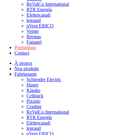
ReValCo International
RTR Energía
Elettrocanali
legrand
nVent ERICO
Vemer
Bremas
Famatel
Promotions
Contact
À propos
Nos produits
Fabriquants
Schneider Electric
Hager
Klauke
Cellpack
Pizzato
Cembre
ReValCo International
RTR Energía
Elettrocanali
legrand
nVent ERICO