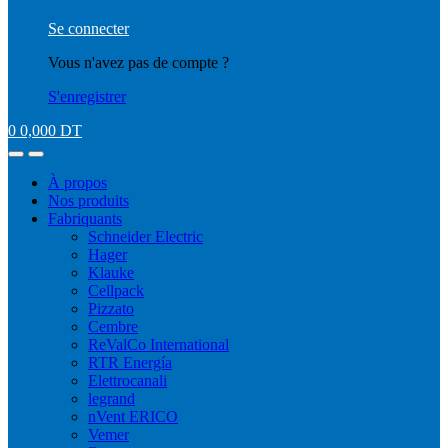
Se connecter
Vous n'avez pas de compte ?
S'enregistrer
0
0,000
DT
À propos
Nos produits
Fabriquants
Schneider Electric
Hager
Klauke
Cellpack
Pizzato
Cembre
ReValCo International
RTR Energía
Elettrocanali
legrand
nVent ERICO
Vemer