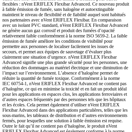
flexibles : nVent ERIFLEX Flexibar Advanced. Ce nouveau produit
à faible émission de fumée, sans halogène et autoextinguible
maintient le niveau de flexibilité et de fiabilité auquel sont habitués
nos partenaires avec nVent ERIFLEX Flexibar. En comparaison
avec un isolant PVC standard, nVent ERIFLEX Flexibar Advanced
ne génère aucun gaz corrosif et produit des fumées d’opacité
relativement faible conformément à la norme ISO 5659-2. La faible
émission de fumée améliore les conditions de visibilité pour
permettre aux personnes de localiser facilement les issues de
secours, et permet aux équipes de sauvetage d’évaluer plus
clairement une situation d’urgence. nVent ERIFLEX Flexibar
Advanced signifie une plus grande sécurité pour les personnes, une
réduction des dommages au matériel électrique et une diminution de
l’impact sur l’environnement. L’absence d’halogène permet de
réduire la quantité de fumée toxique. Conformément à la norme
IEC 60754-1, nVent ERIFLEX Flexibar Advanced ne contient pas
d’halogène, ce qui en minimise la toxicité et en fait un produit idéal
pour les applications en espaces clos, les applications ferroviaires et
d’autres espaces fréquentés par des personnes tels que les hôpitaux
et les écoles. Cela permet également d’utiliser nVent ERIFLEX
Flexibar Advanced dans des applications particulières, telles que les
sous-marins, les tableaux de distribution et d’autres environnements
fermés, pour lesquelles une solution à faible émission est requise.
Outre le fait qu’il ne contient pas d’halogène, le produit nVent
ERIFLEX Flexibar Advanced est également conforme à la norme