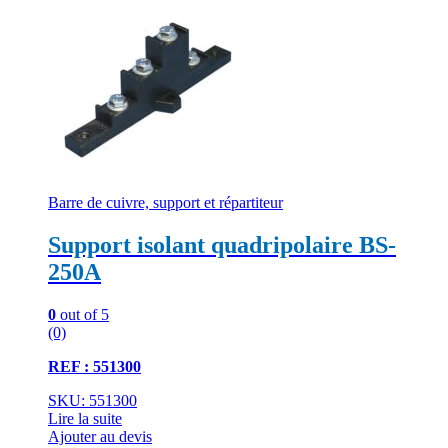
Barre de cuivre, support et répartiteur
Support isolant quadripolaire BS-
250A
0
out of 5
(0)
REF : 551300
SKU: 551300
Lire la suite
Ajouter au devis