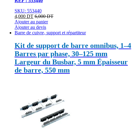
REF : 553440
SKU: 553440
4,000
DT
6,000
DT
Ajouter au panier
Ajouter au devis
Barre de cuivre, support et répartiteur
Kit de support de barre omnibus, 1–4
Barres par phase, 30–125 mm
Largeur du Busbar, 5 mm Épaisseur
de barre, 550 mm