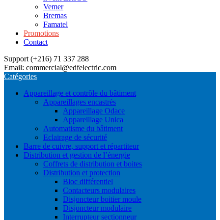
Vemer
Bremas
Famatel
Promotions
Contact
Support (+216) 71 337 288
Email: commercial@edfelectric.com
Catégories
Appareillage et contrôle du bâtiment
Appareillages encastrés
Appareillage Odace
Appareillage Unica
Automatisme du bâtiment
Eclairage de sécurité
Barre de cuivre, support et répartiteur
Distribution et gestion de l’énergie
Coffrets de distribution et boites
Distribution et protection
Bloc différentiel
Contacteurs modulaires
Disjoncteur boitier moule
Disjoncteur modulaire
Interrupteur sectionneur