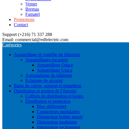
Vemer
Bremas
Famatel
Promotions
Contact
Support (+216) 71 337 288
Email: commercial@edfelectric.com
Catégories
Appareillage et contrôle du bâtiment
Appareillages encastrés
Appareillage Odace
Appareillage Unica
Automatisme du bâtiment
Eclairage de sécurité
Barre de cuivre, support et répartiteur
Distribution et gestion de l’énergie
Coffrets de distribution et boites
Distribution et protection
Bloc différentiel
Contacteurs modulaires
Disjoncteur boitier moule
Disjoncteur modulaire
Interrupteur sectionneur