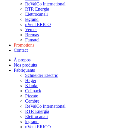
ReValCo International
RTR Energía
Elettrocanali
legrand
nVent ERICO
Vemer
Bremas
Famatel
Promotions
Contact
À propos
Nos produits
Fabriquants
Schneider Electric
Hager
Klauke
Cellpack
Pizzato
Cembre
ReValCo International
RTR Energía
Elettrocanali
legrand
nVent ERICO