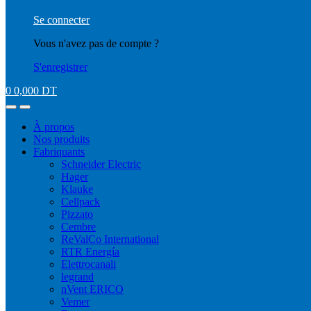
Se connecter
Vous n'avez pas de compte ?
S'enregistrer
0
0,000
DT
À propos
Nos produits
Fabriquants
Schneider Electric
Hager
Klauke
Cellpack
Pizzato
Cembre
ReValCo International
RTR Energía
Elettrocanali
legrand
nVent ERICO
Vemer