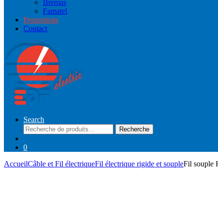
Bremas
Famatel
Promotions
Contact
Search
Recherche
Recherche
pour :
0
Accueil
Câble et Fil électrique
Fil électrique rigide et souple
Fil soupl