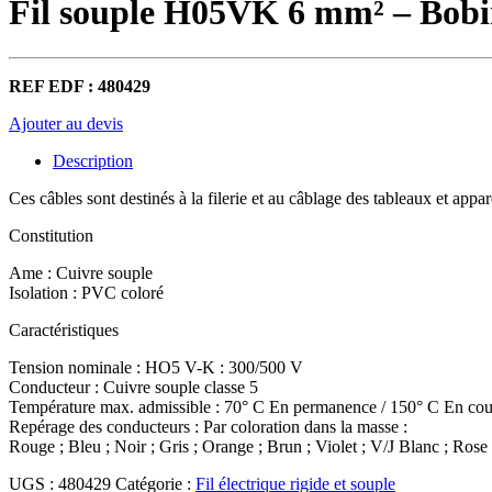
Fil souple H05VK 6 mm² – Bob
REF EDF : 480429
Ajouter au devis
Description
Ces câbles sont destinés à la filerie et au câblage des tableaux et app
Constitution
Ame : Cuivre souple
Isolation : PVC coloré
Caractéristiques
Tension nominale : HO5 V-K : 300/500 V
Conducteur : Cuivre souple classe 5
Température max. admissible : 70° C En permanence / 150° C En cour
Repérage des conducteurs : Par coloration dans la masse :
Rouge ; Bleu ; Noir ; Gris ; Orange ; Brun ; Violet ; V/J Blanc ; Rose
UGS :
480429
Catégorie :
Fil électrique rigide et souple