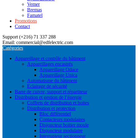
Vemer
Bremas
Famatel
Promotions
Contact
Support (+216) 71 337 288
Email: commercial@edfelectric.com
Catégories
Appareillage et contrôle du bâtiment
Appareillages encastrés
Appareillage Odace
Appareillage Unica
Automatisme du bâtiment
Eclairage de sécurité
Barre de cuivre, support et répartiteur
Distribution et gestion de l’énergie
Coffrets de distribution et boites
Distribution et protection
Bloc différentiel
Contacteurs modulaires
Disjoncteur boitier moule
Disjoncteur modulaire
Interrupteur sectionneur