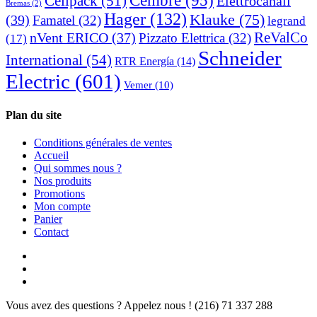
Cembre
(95)
Cellpack
(51)
Elettrocanali
Bremas
(2)
Hager
(132)
Klauke
(75)
(39)
Famatel
(32)
legrand
ReValCo
nVent ERICO
(37)
Pizzato Elettrica
(32)
(17)
Schneider
International
(54)
RTR Energía
(14)
Electric
(601)
Vemer
(10)
Plan du site
Conditions générales de ventes
Accueil
Qui sommes nous ?
Nos produits
Promotions
Mon compte
Panier
Contact
Vous avez des questions ? Appelez nous !
(216) 71 337 288