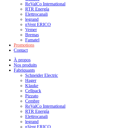
ReValCo International
RTR Energía
Elettrocanali
legrand
nVent ERICO
Vemer
Bremas
Famatel
Promotions
Contact
À propos
Nos produits
Fabriquants
Schneider Electric
Hager
Klauke
Cellpack
Pizzato
Cembre
ReValCo International
RTR Energía
Elettrocanali
legrand
nVent ERICO