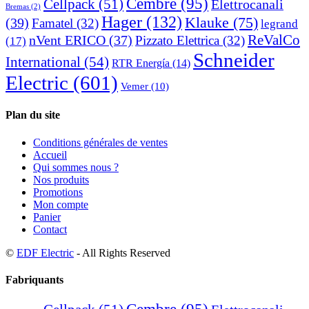
Cembre
(95)
Cellpack
(51)
Elettrocanali
Bremas
(2)
Hager
(132)
Klauke
(75)
(39)
Famatel
(32)
legrand
ReValCo
nVent ERICO
(37)
Pizzato Elettrica
(32)
(17)
Schneider
International
(54)
RTR Energía
(14)
Electric
(601)
Vemer
(10)
Plan du site
Conditions générales de ventes
Accueil
Qui sommes nous ?
Nos produits
Promotions
Mon compte
Panier
Contact
©
EDF Electric
- All Rights Reserved
Fabriquants