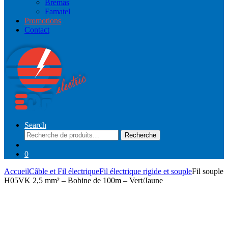
Bremas
Famatel
Promotions
Contact
Search
Recherche
Recherche
pour :
0
Accueil
Câble et Fil électrique
Fil électrique rigide et souple
Fil souple
H05VK 2,5 mm² – Bobine de 100m – Vert/Jaune