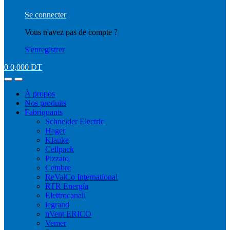
Se connecter
Vous n'avez pas de compte ?
S'enregistrer
0
0,000
DT
À propos
Nos produits
Fabriquants
Schneider Electric
Hager
Klauke
Cellpack
Pizzato
Cembre
ReValCo International
RTR Energía
Elettrocanali
legrand
nVent ERICO
Vemer