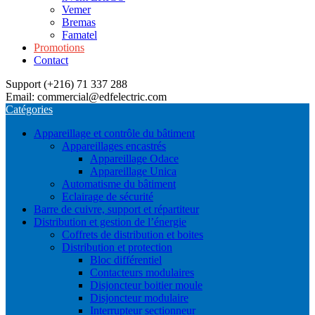
Vemer
Bremas
Famatel
Promotions
Contact
Support (+216) 71 337 288
Email: commercial@edfelectric.com
Catégories
Appareillage et contrôle du bâtiment
Appareillages encastrés
Appareillage Odace
Appareillage Unica
Automatisme du bâtiment
Eclairage de sécurité
Barre de cuivre, support et répartiteur
Distribution et gestion de l’énergie
Coffrets de distribution et boites
Distribution et protection
Bloc différentiel
Contacteurs modulaires
Disjoncteur boitier moule
Disjoncteur modulaire
Interrupteur sectionneur