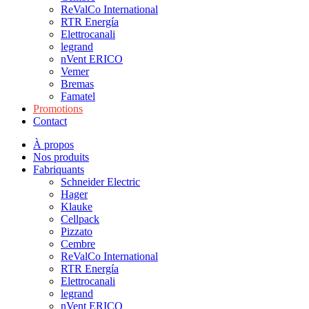
ReValCo International
RTR Energía
Elettrocanali
legrand
nVent ERICO
Vemer
Bremas
Famatel
Promotions
Contact
À propos
Nos produits
Fabriquants
Schneider Electric
Hager
Klauke
Cellpack
Pizzato
Cembre
ReValCo International
RTR Energía
Elettrocanali
legrand
nVent ERICO