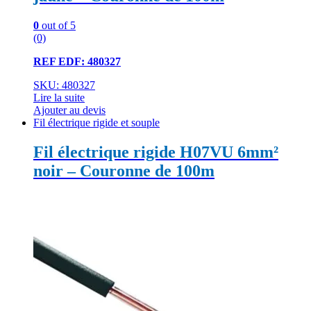
0
out of 5
(0)
REF EDF: 480327
SKU: 480327
Lire la suite
Ajouter au devis
Fil électrique rigide et souple
Fil électrique rigide H07VU 6mm²
noir – Couronne de 100m