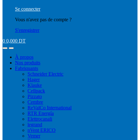
Se connecter
Vous n'avez pas de compte ?
S'enregistrer
0
0,000
DT
À propos
Nos produits
Fabriquants
Schneider Electric
Hager
Klauke
Cellpack
Pizzato
Cembre
ReValCo International
RTR Energía
Elettrocanali
legrand
nVent ERICO
Vemer