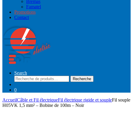
Bremas
Famatel
Promotions
Contact
Search
Recherche
Recherche
pour :
0
Accueil
Câble et Fil électrique
Fil électrique rigide et souple
Fil souple
H05VK 1,5 mm² – Bobine de 100m – Noir