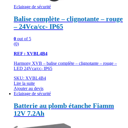
Eclairage de sécurité
Balise complète – clignotante – rouge
– 24Vca/cc- IP65
0
out of 5
(0)
REF : XVBL4B4
Harmony XVB – balise complète – clignotante – rouge –
LED 24Vca/cc- IP65
SKU: XVBL4B4
Lire la suite
Ajouter au devis
Eclairage de sécurité
Batterie au plomb étanche Fiamm
12V 7.2Ah