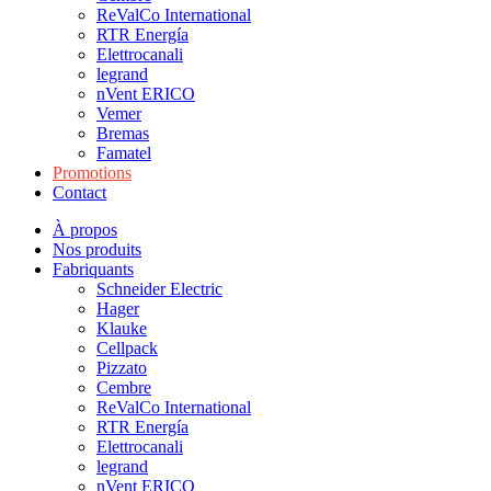
ReValCo International
RTR Energía
Elettrocanali
legrand
nVent ERICO
Vemer
Bremas
Famatel
Promotions
Contact
À propos
Nos produits
Fabriquants
Schneider Electric
Hager
Klauke
Cellpack
Pizzato
Cembre
ReValCo International
RTR Energía
Elettrocanali
legrand
nVent ERICO