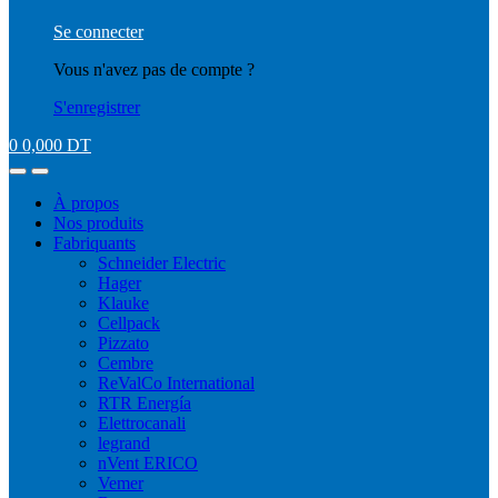
Se connecter
Vous n'avez pas de compte ?
S'enregistrer
0
0,000
DT
À propos
Nos produits
Fabriquants
Schneider Electric
Hager
Klauke
Cellpack
Pizzato
Cembre
ReValCo International
RTR Energía
Elettrocanali
legrand
nVent ERICO
Vemer