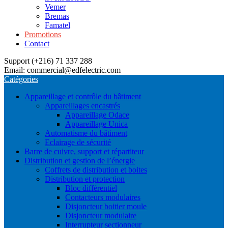
Vemer
Bremas
Famatel
Promotions
Contact
Support (+216) 71 337 288
Email: commercial@edfelectric.com
Catégories
Appareillage et contrôle du bâtiment
Appareillages encastrés
Appareillage Odace
Appareillage Unica
Automatisme du bâtiment
Eclairage de sécurité
Barre de cuivre, support et répartiteur
Distribution et gestion de l’énergie
Coffrets de distribution et boites
Distribution et protection
Bloc différentiel
Contacteurs modulaires
Disjoncteur boitier moule
Disjoncteur modulaire
Interrupteur sectionneur