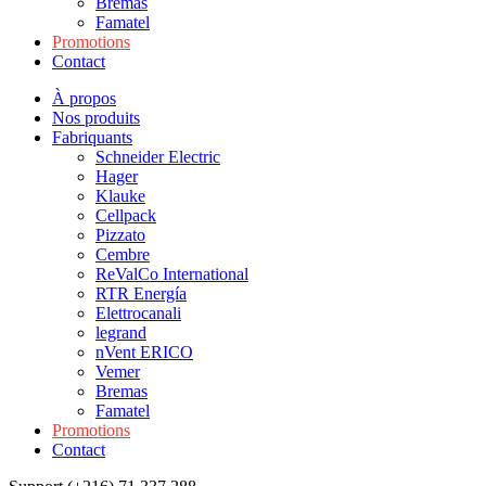
Bremas
Famatel
Promotions
Contact
À propos
Nos produits
Fabriquants
Schneider Electric
Hager
Klauke
Cellpack
Pizzato
Cembre
ReValCo International
RTR Energía
Elettrocanali
legrand
nVent ERICO
Vemer
Bremas
Famatel
Promotions
Contact