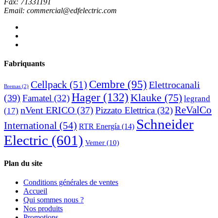
Fax: 71331191
Email: commercial@edfelectric.com
Fabriquants
Cembre
(95)
Cellpack
(51)
Elettrocanali
Bremas
(2)
Hager
(132)
Klauke
(75)
(39)
Famatel
(32)
legrand
ReValCo
nVent ERICO
(37)
Pizzato Elettrica
(32)
(17)
Schneider
International
(54)
RTR Energía
(14)
Electric
(601)
Vemer
(10)
Plan du site
Conditions générales de ventes
Accueil
Qui sommes nous ?
Nos produits
Promotions