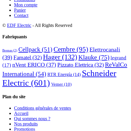
Mon compte
Panier
Contact
©
EDF Electric
- All Rights Reserved
Fabriquants
Cembre
(95)
Cellpack
(51)
Elettrocanali
Bremas
(2)
Hager
(132)
Klauke
(75)
(39)
Famatel
(32)
legrand
ReValCo
nVent ERICO
(37)
Pizzato Elettrica
(32)
(17)
Schneider
International
(54)
RTR Energía
(14)
Electric
(601)
Vemer
(10)
Plan du site
Conditions générales de ventes
Accueil
Qui sommes nous ?
Nos produits
Promotions