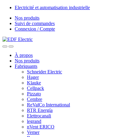
Skip
Skip
Electricité et automatisation industrielle
to
to
Nos produits
navigation
content
Suivi de commandes
Connexion / Compte
À propos
Nos produits
Fabriquants
Schneider Electric
Hager
Klauke
Cellpack
Pizzato
Cembre
ReValCo International
RTR Energía
Elettrocanali
legrand
nVent ERICO
Vemer