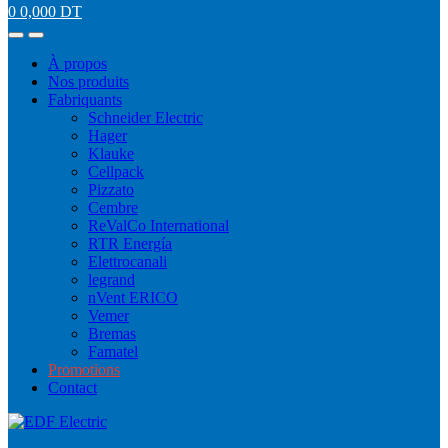
0
0,000
DT
À propos
Nos produits
Fabriquants
Schneider Electric
Hager
Klauke
Cellpack
Pizzato
Cembre
ReValCo International
RTR Energía
Elettrocanali
legrand
nVent ERICO
Vemer
Bremas
Famatel
Promotions
Contact