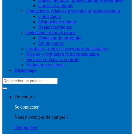
Boites jonctions , gaines thermo et extrémités
Cosses et embouts
Contacteurs, relais de protection et gestion moteur
Contacteurs
Disjoncteurs moteur
Relais thermiques
Détecteurs et fin de course
Détecteur de proximité
Fin de course
Goulottes , tubes et accessoires de câblages
Mesure – régulation & instrumentation
Sécurité et relais de contrôle
Variateurs de vitesse
Déstockage
Search
for:
De retour ?
Se connecter
Vous n'avez pas de compte ?
S'enregistrer