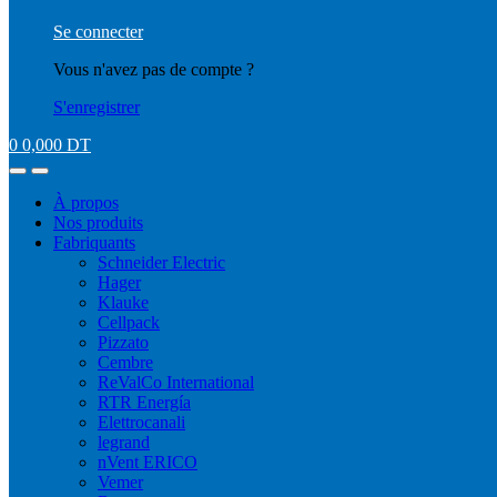
Se connecter
Vous n'avez pas de compte ?
S'enregistrer
0
0,000
DT
À propos
Nos produits
Fabriquants
Schneider Electric
Hager
Klauke
Cellpack
Pizzato
Cembre
ReValCo International
RTR Energía
Elettrocanali
legrand
nVent ERICO
Vemer