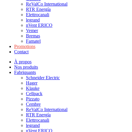
ReValCo International
RTR Energía
Elettrocanali
legrand
nVent ERICO
Vemer
Bremas
Famatel
Promotions
Contact
À propos
Nos produits
Fabriquants
Schneider Electric
Hager
Klauke
Cellpack
Pizzato
Cembre
ReValCo International
RTR Energía
Elettrocanali
legrand
nVent ERICO