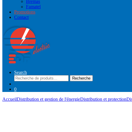
Bremas
Famatel
Promotions
Contact
Search
Recherche
Recherche
pour :
0
Accueil
Distribution et gestion de l'énergie
Distribution et protection
Di