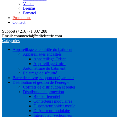
Vemer
Bremas
Famatel
Promotions
Contact
Support (+216) 71 337 288
Email: commercial@edfelectric.com
Catégories
Appareillage et contrôle du bâtiment
Appareillages encastrés
Appareillage Odace
Appareillage Unica
Automatisme du bâtiment
Eclairage de sécurité
Barre de cuivre, support et répartiteur
Distribution et gestion de l’énergie
Coffrets de distribution et boites
Distribution et protection
Bloc différentiel
Contacteurs modulaires
Disjoncteur boitier moule
Disjoncteur modulaire
Interrupteur sectionneur