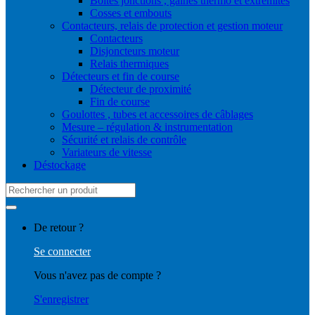
Boites jonctions , gaines thermo et extrémités
Cosses et embouts
Contacteurs, relais de protection et gestion moteur
Contacteurs
Disjoncteurs moteur
Relais thermiques
Détecteurs et fin de course
Détecteur de proximité
Fin de course
Goulottes , tubes et accessoires de câblages
Mesure – régulation & instrumentation
Sécurité et relais de contrôle
Variateurs de vitesse
Déstockage
Search
for:
De retour ?
Se connecter
Vous n'avez pas de compte ?
S'enregistrer