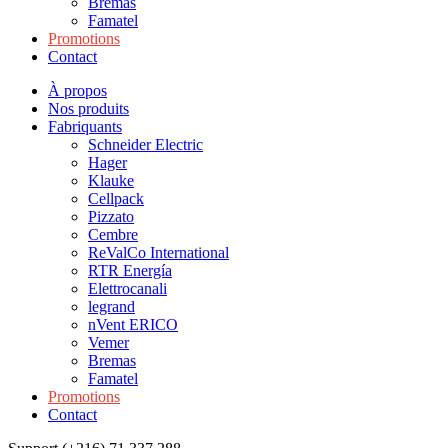
Bremas
Famatel
Promotions
Contact
À propos
Nos produits
Fabriquants
Schneider Electric
Hager
Klauke
Cellpack
Pizzato
Cembre
ReValCo International
RTR Energía
Elettrocanali
legrand
nVent ERICO
Vemer
Bremas
Famatel
Promotions
Contact