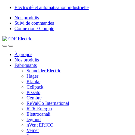
Skip
Skip
Electricité et automatisation industrielle
to
to
Nos produits
navigation
content
Suivi de commandes
Connexion / Compte
À propos
Nos produits
Fabriquants
Schneider Electric
Hager
Klauke
Cellpack
Pizzato
Cembre
ReValCo International
RTR Energía
Elettrocanali
legrand
nVent ERICO
Vemer