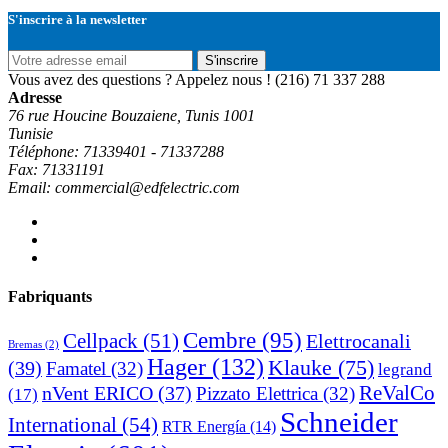
S'inscrire à la newsletter
S'inscrire
Vous avez des questions ? Appelez nous !
(216) 71 337 288
Adresse
76 rue Houcine Bouzaiene, Tunis 1001
Tunisie
Téléphone: 71339401 - 71337288
Fax: 71331191
Email: commercial@edfelectric.com
Fabriquants
Cembre
(95)
Cellpack
(51)
Elettrocanali
Bremas
(2)
Hager
(132)
Klauke
(75)
(39)
Famatel
(32)
legrand
ReValCo
nVent ERICO
(37)
Pizzato Elettrica
(32)
(17)
Schneider
International
(54)
RTR Energía
(14)