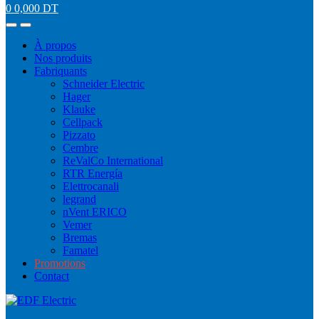
0
0,000
DT
À propos
Nos produits
Fabriquants
Schneider Electric
Hager
Klauke
Cellpack
Pizzato
Cembre
ReValCo International
RTR Energía
Elettrocanali
legrand
nVent ERICO
Vemer
Bremas
Famatel
Promotions
Contact