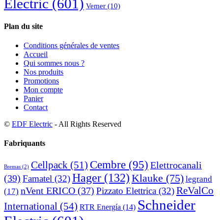
Electric
(601)
Vemer
(10)
Plan du site
Conditions générales de ventes
Accueil
Qui sommes nous ?
Nos produits
Promotions
Mon compte
Panier
Contact
©
EDF Electric
- All Rights Reserved
Fabriquants
Cembre
(95)
Cellpack
(51)
Elettrocanali
Bremas
(2)
Hager
(132)
Klauke
(75)
(39)
Famatel
(32)
legrand
ReValCo
nVent ERICO
(37)
Pizzato Elettrica
(32)
(17)
Schneider
International
(54)
RTR Energía
(14)