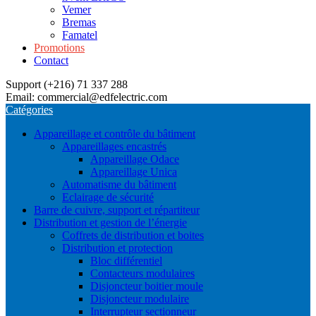
Vemer
Bremas
Famatel
Promotions
Contact
Support (+216) 71 337 288
Email: commercial@edfelectric.com
Catégories
Appareillage et contrôle du bâtiment
Appareillages encastrés
Appareillage Odace
Appareillage Unica
Automatisme du bâtiment
Eclairage de sécurité
Barre de cuivre, support et répartiteur
Distribution et gestion de l’énergie
Coffrets de distribution et boites
Distribution et protection
Bloc différentiel
Contacteurs modulaires
Disjoncteur boitier moule
Disjoncteur modulaire
Interrupteur sectionneur