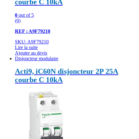
courbe C 10kA
0
out of 5
(0)
REF : A9F79210
SKU: A9F79210
Lire la suite
Ajouter au devis
Disjoncteur modulaire
Acti9, iC60N disjoncteur 2P 25A
courbe C 10kA