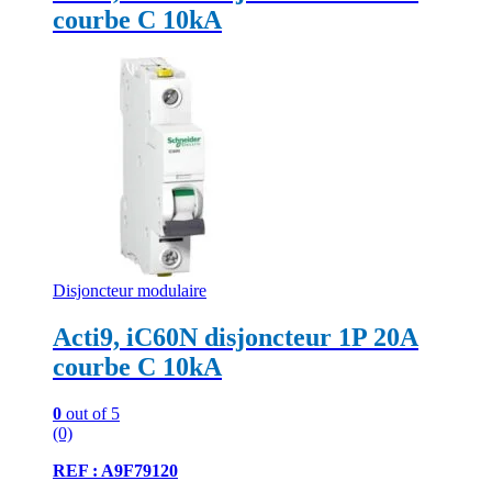
courbe C 10kA
Disjoncteur modulaire
Acti9, iC60N disjoncteur 1P 20A
courbe C 10kA
0
out of 5
(0)
REF : A9F79120