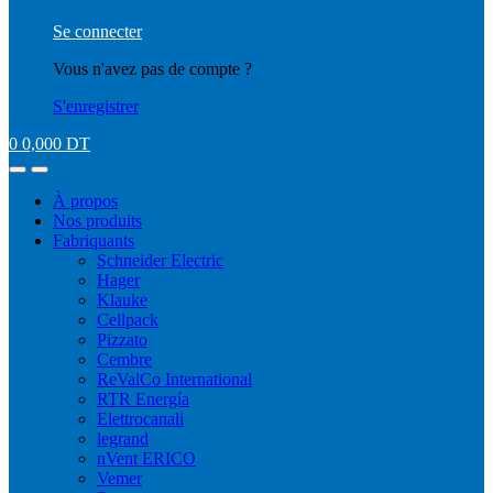
Se connecter
Vous n'avez pas de compte ?
S'enregistrer
0
0,000
DT
À propos
Nos produits
Fabriquants
Schneider Electric
Hager
Klauke
Cellpack
Pizzato
Cembre
ReValCo International
RTR Energía
Elettrocanali
legrand
nVent ERICO
Vemer