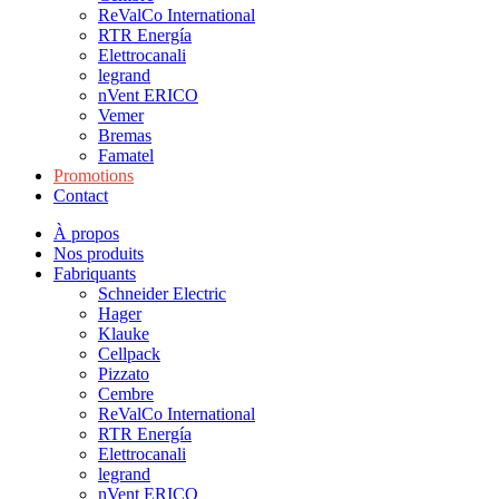
ReValCo International
RTR Energía
Elettrocanali
legrand
nVent ERICO
Vemer
Bremas
Famatel
Promotions
Contact
À propos
Nos produits
Fabriquants
Schneider Electric
Hager
Klauke
Cellpack
Pizzato
Cembre
ReValCo International
RTR Energía
Elettrocanali
legrand
nVent ERICO