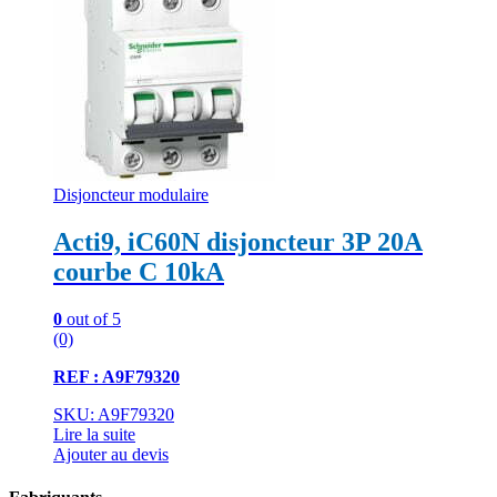
Disjoncteur modulaire
Acti9, iC60N disjoncteur 3P 20A
courbe C 10kA
0
out of 5
(0)
REF : A9F79320
SKU: A9F79320
Lire la suite
Ajouter au devis