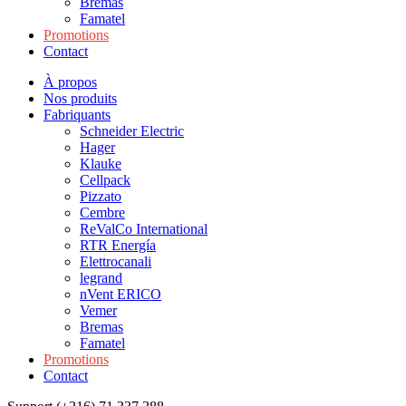
Bremas
Famatel
Promotions
Contact
À propos
Nos produits
Fabriquants
Schneider Electric
Hager
Klauke
Cellpack
Pizzato
Cembre
ReValCo International
RTR Energía
Elettrocanali
legrand
nVent ERICO
Vemer
Bremas
Famatel
Promotions
Contact