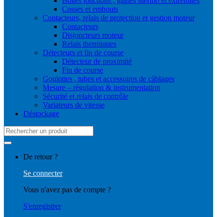
Boites jonctions , gaines thermo et extrémités
Cosses et embouts
Contacteurs, relais de protection et gestion moteur
Contacteurs
Disjoncteurs moteur
Relais thermiques
Détecteurs et fin de course
Détecteur de proximité
Fin de course
Goulottes , tubes et accessoires de câblages
Mesure – régulation & instrumentation
Sécurité et relais de contrôle
Variateurs de vitesse
Déstockage
Search
for:
De retour ?
Se connecter
Vous n'avez pas de compte ?
S'enregistrer