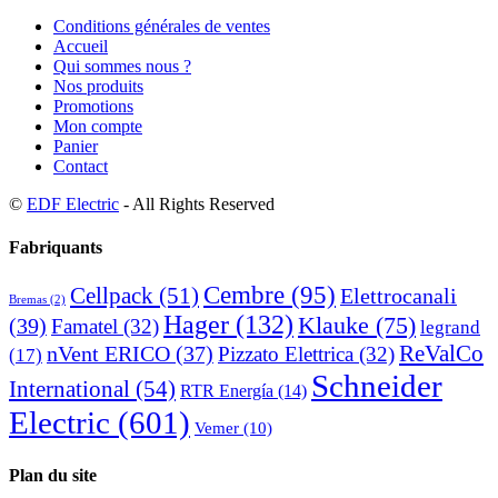
Conditions générales de ventes
Accueil
Qui sommes nous ?
Nos produits
Promotions
Mon compte
Panier
Contact
©
EDF Electric
- All Rights Reserved
Fabriquants
Cembre
(95)
Cellpack
(51)
Elettrocanali
Bremas
(2)
Hager
(132)
Klauke
(75)
(39)
Famatel
(32)
legrand
ReValCo
nVent ERICO
(37)
Pizzato Elettrica
(32)
(17)
Schneider
International
(54)
RTR Energía
(14)
Electric
(601)
Vemer
(10)
Plan du site