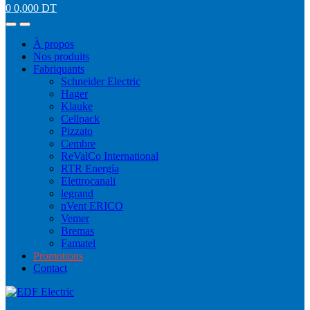
0
0,000
DT
À propos
Nos produits
Fabriquants
Schneider Electric
Hager
Klauke
Cellpack
Pizzato
Cembre
ReValCo International
RTR Energía
Elettrocanali
legrand
nVent ERICO
Vemer
Bremas
Famatel
Promotions
Contact