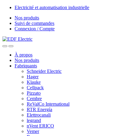
Skip
Skip
Electricité et automatisation industrielle
to
to
Nos produits
navigation
content
Suivi de commandes
Connexion / Compte
À propos
Nos produits
Fabriquants
Schneider Electric
Hager
Klauke
Cellpack
Pizzato
Cembre
ReValCo International
RTR Energía
Elettrocanali
legrand
nVent ERICO
Vemer