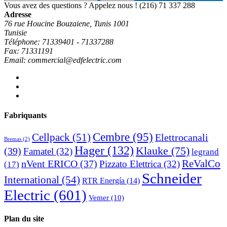
Vous avez des questions ? Appelez nous !
(216) 71 337 288
Adresse
76 rue Houcine Bouzaiene, Tunis 1001
Tunisie
Téléphone: 71339401 - 71337288
Fax: 71331191
Email: commercial@edfelectric.com
Fabriquants
Cembre
(95)
Cellpack
(51)
Elettrocanali
Bremas
(2)
Hager
(132)
Klauke
(75)
(39)
Famatel
(32)
legrand
ReValCo
nVent ERICO
(37)
Pizzato Elettrica
(32)
(17)
Schneider
International
(54)
RTR Energía
(14)
Electric
(601)
Vemer
(10)
Plan du site