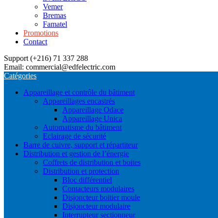
Vemer
Bremas
Famatel
Promotions
Contact
Support (+216) 71 337 288
Email: commercial@edfelectric.com
Catégories
Appareillage et contrôle du bâtiment
Appareillages encastrés
Appareillage Odace
Appareillage Unica
Automatisme du bâtiment
Eclairage de sécurité
Barre de cuivre, support et répartiteur
Distribution et gestion de l’énergie
Coffrets de distribution et boites
Distribution et protection
Bloc différentiel
Contacteurs modulaires
Disjoncteur boitier moule
Disjoncteur modulaire
Interrupteur sectionneur