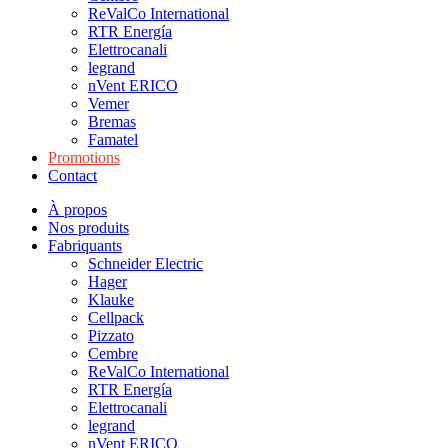
ReValCo International
RTR Energía
Elettrocanali
legrand
nVent ERICO
Vemer
Bremas
Famatel
Promotions
Contact
À propos
Nos produits
Fabriquants
Schneider Electric
Hager
Klauke
Cellpack
Pizzato
Cembre
ReValCo International
RTR Energía
Elettrocanali
legrand
nVent ERICO