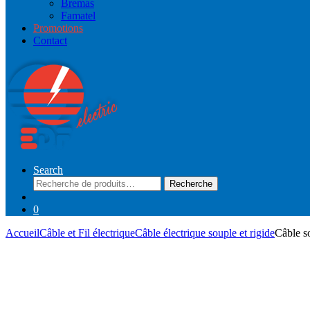
Bremas
Famatel
Promotions
Contact
Search
Recherche
Recherche
pour :
0
Accueil
Câble et Fil électrique
Câble électrique souple et rigide
Câble s