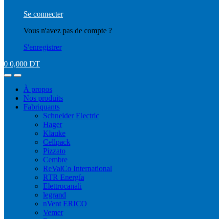
Se connecter
Vous n'avez pas de compte ?
S'enregistrer
0
0,000
DT
À propos
Nos produits
Fabriquants
Schneider Electric
Hager
Klauke
Cellpack
Pizzato
Cembre
ReValCo International
RTR Energía
Elettrocanali
legrand
nVent ERICO
Vemer