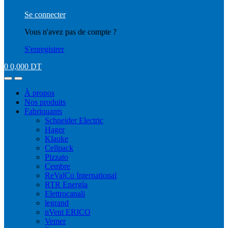
Se connecter
Vous n'avez pas de compte ?
S'enregistrer
0
0,000
DT
À propos
Nos produits
Fabriquants
Schneider Electric
Hager
Klauke
Cellpack
Pizzato
Cembre
ReValCo International
RTR Energía
Elettrocanali
legrand
nVent ERICO
Vemer