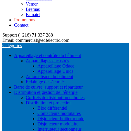
Vemer
Bremas
Famatel
Promotions
Contact
Support (+216) 71 337 288
Email: commercial@edfelectric.com
Catégories
Appareillage et contrôle du bâtiment
Appareillages encastrés
Appareillage Odace
Appareillage Unica
Automatisme du bâtiment
Eclairage de sécurité
Barre de cuivre, support et répartiteur
Distribution et gestion de l’énergie
Coffrets de distribution et boites
Distribution et protection
Bloc différentiel
Contacteurs modulaires
Disjoncteur boitier moule
Disjoncteur modulaire
Interrupteur sectionneur