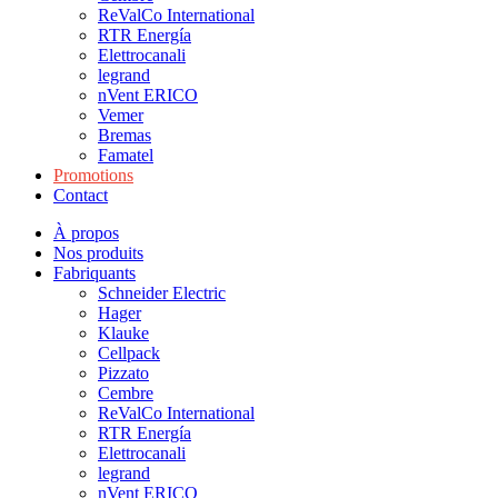
ReValCo International
RTR Energía
Elettrocanali
legrand
nVent ERICO
Vemer
Bremas
Famatel
Promotions
Contact
À propos
Nos produits
Fabriquants
Schneider Electric
Hager
Klauke
Cellpack
Pizzato
Cembre
ReValCo International
RTR Energía
Elettrocanali
legrand
nVent ERICO