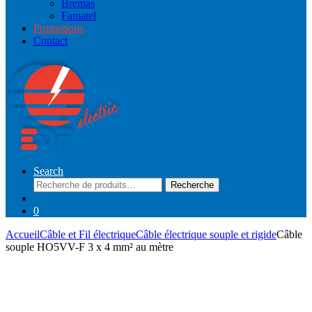
Bremas
Famatel
Promotions
Contact
Search
Recherche
Recherche
pour :
0
Accueil
Câble et Fil électrique
Câble électrique souple et rigide
Câble
souple HO5VV-F 3 x 4 mm² au mètre