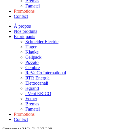
Bremas
Famatel
Promotions
Contact
À propos
Nos produits
Fabriquants
Schneider Electric
Hager
Klauke
Cellpack
Pizzato
Cembre
ReValCo International
RTR Energía
Elettrocanali
legrand
nVent ERICO
Vemer
Bremas
Famatel
Promotions
Contact