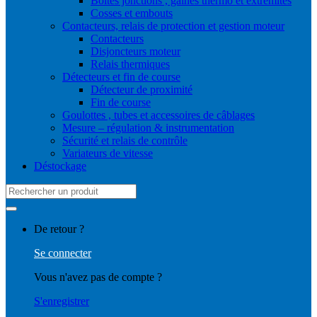
Boites jonctions , gaines thermo et extrémités
Cosses et embouts
Contacteurs, relais de protection et gestion moteur
Contacteurs
Disjoncteurs moteur
Relais thermiques
Détecteurs et fin de course
Détecteur de proximité
Fin de course
Goulottes , tubes et accessoires de câblages
Mesure – régulation & instrumentation
Sécurité et relais de contrôle
Variateurs de vitesse
Déstockage
Search
for:
De retour ?
Se connecter
Vous n'avez pas de compte ?
S'enregistrer