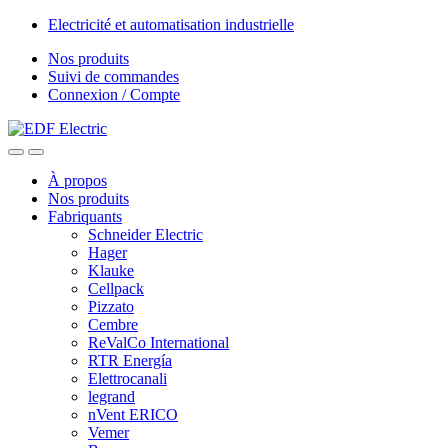
Skip
Skip
Electricité et automatisation industrielle
to
to
Nos produits
navigation
content
Suivi de commandes
Connexion / Compte
À propos
Nos produits
Fabriquants
Schneider Electric
Hager
Klauke
Cellpack
Pizzato
Cembre
ReValCo International
RTR Energía
Elettrocanali
legrand
nVent ERICO
Vemer