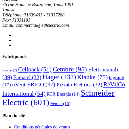
76 rue Houcine Bouzaiene, Tunis 1001
Tunisie
Téléphone: 71339401 - 71337288
Fax: 71331191
Email: commercial@edfelectric.com
Fabriquants
Cembre
(95)
Cellpack
(51)
Elettrocanali
Bremas
(2)
Hager
(132)
Klauke
(75)
(39)
Famatel
(32)
legrand
ReValCo
nVent ERICO
(37)
Pizzato Elettrica
(32)
(17)
Schneider
International
(54)
RTR Energía
(14)
Electric
(601)
Vemer
(10)
Plan du site
Conditions générales de ventes