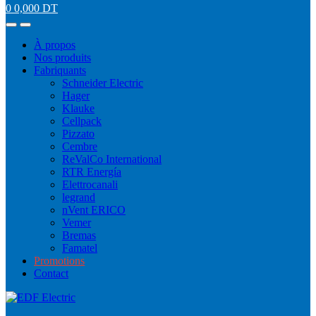
0
0,000
DT
À propos
Nos produits
Fabriquants
Schneider Electric
Hager
Klauke
Cellpack
Pizzato
Cembre
ReValCo International
RTR Energía
Elettrocanali
legrand
nVent ERICO
Vemer
Bremas
Famatel
Promotions
Contact