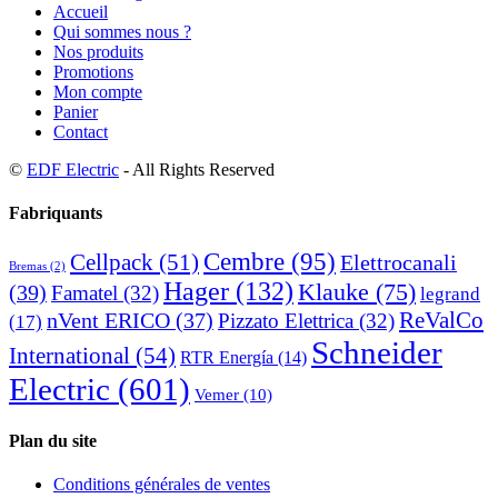
Accueil
Qui sommes nous ?
Nos produits
Promotions
Mon compte
Panier
Contact
©
EDF Electric
- All Rights Reserved
Fabriquants
Cembre
(95)
Cellpack
(51)
Elettrocanali
Bremas
(2)
Hager
(132)
Klauke
(75)
(39)
Famatel
(32)
legrand
ReValCo
nVent ERICO
(37)
Pizzato Elettrica
(32)
(17)
Schneider
International
(54)
RTR Energía
(14)
Electric
(601)
Vemer
(10)
Plan du site
Conditions générales de ventes