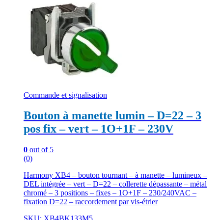
Commande et signalisation
Bouton à manette lumin – D=22 – 3
pos fix – vert – 1O+1F – 230V
0
out of 5
(0)
Harmony XB4 – bouton tournant – à manette – lumineux –
DEL intégrée – vert – D=22 – collerette dépassante – métal
chromé – 3 positions – fixes – 1O+1F – 230/240VAC –
fixation D=22 – raccordement par vis-étrier
SKU: XB4BK133M5