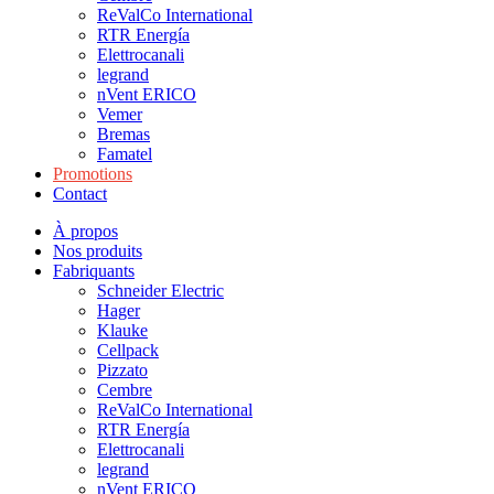
ReValCo International
RTR Energía
Elettrocanali
legrand
nVent ERICO
Vemer
Bremas
Famatel
Promotions
Contact
À propos
Nos produits
Fabriquants
Schneider Electric
Hager
Klauke
Cellpack
Pizzato
Cembre
ReValCo International
RTR Energía
Elettrocanali
legrand
nVent ERICO