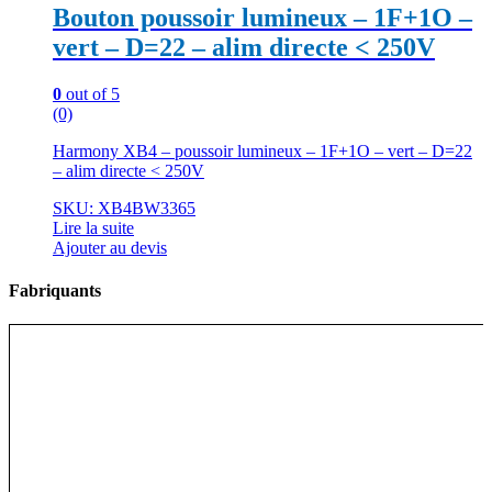
Bouton poussoir lumineux – 1F+1O –
vert – D=22 – alim directe < 250V
0
out of 5
(0)
Harmony XB4 – poussoir lumineux – 1F+1O – vert – D=22
– alim directe < 250V
SKU: XB4BW3365
Lire la suite
Ajouter au devis
Fabriquants