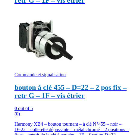
retr G – 1F – vis étrier
Commande et signalisation
bouton à clé 455 – D=22 – 2 pos fix –
retr G – 1F – vis étrier
0
out of 5
(0)
Harmony XB4 – bouton tournant – à clé N°455 – noir –
D=22 – collerette dépassante – métal chromé – 2 positions –
fixes – retrait de la clé à gauche – 1F – fixation D=22 –