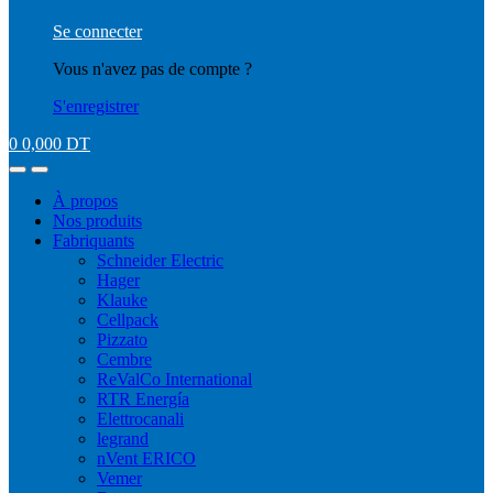
Se connecter
Vous n'avez pas de compte ?
S'enregistrer
0
0,000
DT
À propos
Nos produits
Fabriquants
Schneider Electric
Hager
Klauke
Cellpack
Pizzato
Cembre
ReValCo International
RTR Energía
Elettrocanali
legrand
nVent ERICO
Vemer