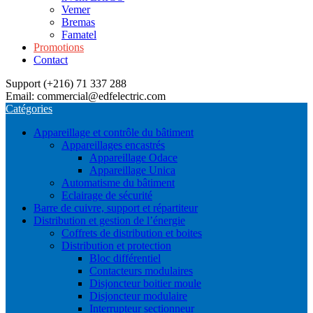
Vemer
Bremas
Famatel
Promotions
Contact
Support (+216) 71 337 288
Email: commercial@edfelectric.com
Catégories
Appareillage et contrôle du bâtiment
Appareillages encastrés
Appareillage Odace
Appareillage Unica
Automatisme du bâtiment
Eclairage de sécurité
Barre de cuivre, support et répartiteur
Distribution et gestion de l’énergie
Coffrets de distribution et boites
Distribution et protection
Bloc différentiel
Contacteurs modulaires
Disjoncteur boitier moule
Disjoncteur modulaire
Interrupteur sectionneur