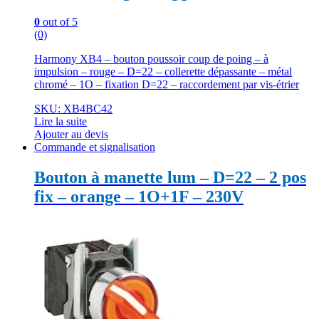
0
out of 5
(0)
Harmony XB4 – bouton poussoir coup de poing – à
impulsion – rouge – D=22 – collerette dépassante – métal
chromé – 1O – fixation D=22 – raccordement par vis-étrier
SKU: XB4BC42
Lire la suite
Ajouter au devis
Commande et signalisation
Bouton à manette lum – D=22 – 2 pos
fix – orange – 1O+1F – 230V