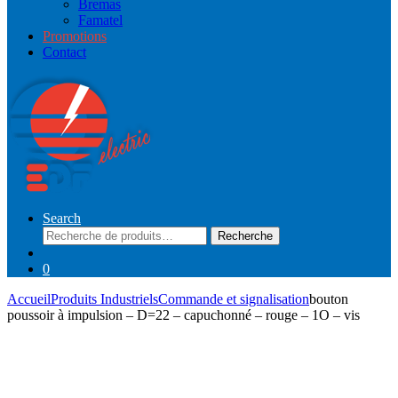
Bremas
Famatel
Promotions
Contact
Search
Recherche
Recherche
pour :
0
Accueil
Produits Industriels
Commande et signalisation
bouton
poussoir à impulsion – D=22 – capuchonné – rouge – 1O – vis