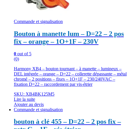
Commande et signalisation
Bouton à manette lum – D=22 – 2 pos
fix – orange – 1O+1F – 230V
0
out of 5
(0)
Harmony XB4 – bouton tournant – à manette – lumineux –
DEL intégrée – orange – D=22 – collerette dépassante – métal
chromé – 2 positions – fixes – 1O+1F – 230/240VAC –
fixation D=22 – raccordement par vis-étrier
SKU: XB4BK125M5
Lire la suite
Ajouter au devis
Commande et signalisation
bouton à clé 455 – D=22 – 2 pos fix –