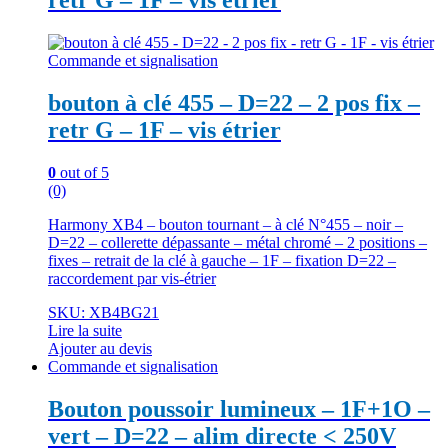
retr G – 1F – vis étrier
Commande et signalisation
bouton à clé 455 – D=22 – 2 pos fix –
retr G – 1F – vis étrier
0
out of 5
(0)
Harmony XB4 – bouton tournant – à clé N°455 – noir –
D=22 – collerette dépassante – métal chromé – 2 positions –
fixes – retrait de la clé à gauche – 1F – fixation D=22 –
raccordement par vis-étrier
SKU: XB4BG21
Lire la suite
Ajouter au devis
Commande et signalisation
Bouton poussoir lumineux – 1F+1O –
vert – D=22 – alim directe < 250V