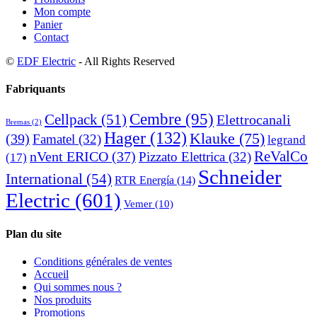
Mon compte
Panier
Contact
©
EDF Electric
- All Rights Reserved
Fabriquants
Cembre
(95)
Cellpack
(51)
Elettrocanali
Bremas
(2)
Hager
(132)
Klauke
(75)
(39)
Famatel
(32)
legrand
ReValCo
nVent ERICO
(37)
Pizzato Elettrica
(32)
(17)
Schneider
International
(54)
RTR Energía
(14)
Electric
(601)
Vemer
(10)
Plan du site
Conditions générales de ventes
Accueil
Qui sommes nous ?
Nos produits
Promotions