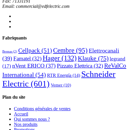
Fax: 71331191
Email: commercial@edfelectric.com
Fabriquants
Cembre
(95)
Cellpack
(51)
Elettrocanali
Bremas
(2)
Hager
(132)
Klauke
(75)
(39)
Famatel
(32)
legrand
ReValCo
nVent ERICO
(37)
Pizzato Elettrica
(32)
(17)
Schneider
International
(54)
RTR Energía
(14)
Electric
(601)
Vemer
(10)
Plan du site
Conditions générales de ventes
Accueil
Qui sommes nous ?
Nos produits
Promotions