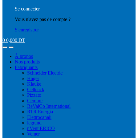
Se connecter
Vous n'avez pas de compte ?
S'enregistrer
0
0,000
DT
À propos
Nos produits
Fabriquants
Schneider Electric
Hager
Klauke
Cellpack
Pizzato
Cembre
ReValCo International
RTR Energía
Elettrocanali
legrand
nVent ERICO
Vemer