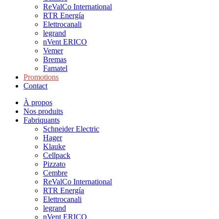
ReValCo International
RTR Energía
Elettrocanali
legrand
nVent ERICO
Vemer
Bremas
Famatel
Promotions
Contact
À propos
Nos produits
Fabriquants
Schneider Electric
Hager
Klauke
Cellpack
Pizzato
Cembre
ReValCo International
RTR Energía
Elettrocanali
legrand
nVent ERICO