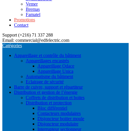
Vemer
Bremas
Famatel
Promotions
Contact
Support (+216) 71 337 288
Email: commercial@edfelectric.com
Catégories
Appareillage et contrôle du bâtiment
Appareillages encastrés
Appareillage Odace
Appareillage Unica
Automatisme du bâtiment
Eclairage de sécurité
Barre de cuivre, support et répartiteur
Distribution et gestion de l’énergie
Coffrets de distribution et boites
Distribution et protection
Bloc différentiel
Contacteurs modulaires
Disjoncteur boitier moule
Disjoncteur modulaire
Interrupteur sectionneur