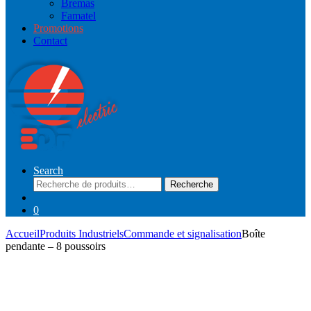
Bremas
Famatel
Promotions
Contact
Search
Recherche
Recherche
pour :
0
Accueil
Produits Industriels
Commande et signalisation
Boîte
pendante – 8 poussoirs