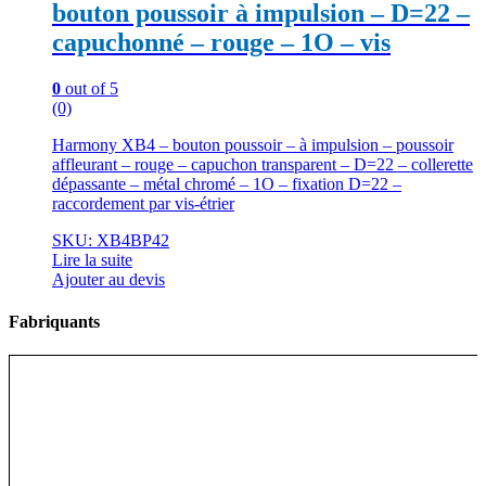
bouton poussoir à impulsion – D=22 –
capuchonné – rouge – 1O – vis
0
out of 5
(0)
Harmony XB4 – bouton poussoir – à impulsion – poussoir
affleurant – rouge – capuchon transparent – D=22 – collerette
dépassante – métal chromé – 1O – fixation D=22 –
raccordement par vis-étrier
SKU: XB4BP42
Lire la suite
Ajouter au devis
Fabriquants