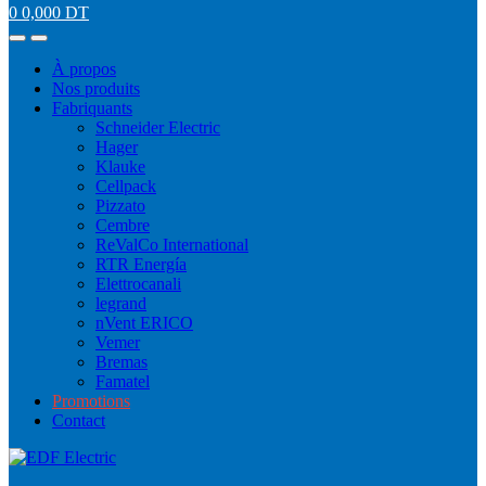
0
0,000
DT
À propos
Nos produits
Fabriquants
Schneider Electric
Hager
Klauke
Cellpack
Pizzato
Cembre
ReValCo International
RTR Energía
Elettrocanali
legrand
nVent ERICO
Vemer
Bremas
Famatel
Promotions
Contact