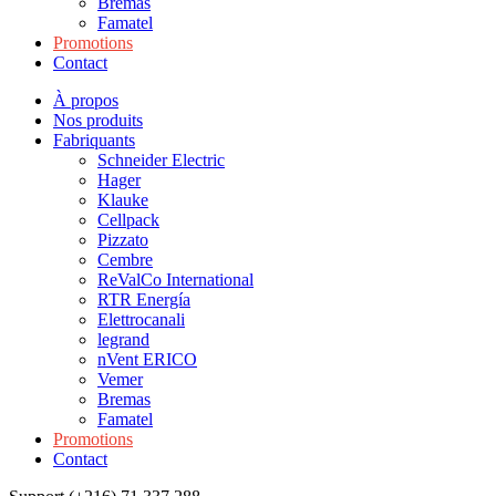
Bremas
Famatel
Promotions
Contact
À propos
Nos produits
Fabriquants
Schneider Electric
Hager
Klauke
Cellpack
Pizzato
Cembre
ReValCo International
RTR Energía
Elettrocanali
legrand
nVent ERICO
Vemer
Bremas
Famatel
Promotions
Contact