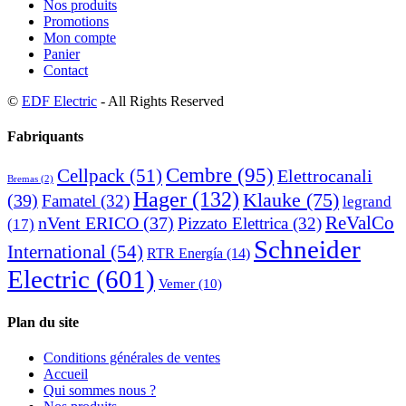
Nos produits
Promotions
Mon compte
Panier
Contact
©
EDF Electric
- All Rights Reserved
Fabriquants
Cembre
(95)
Cellpack
(51)
Elettrocanali
Bremas
(2)
Hager
(132)
Klauke
(75)
(39)
Famatel
(32)
legrand
ReValCo
nVent ERICO
(37)
Pizzato Elettrica
(32)
(17)
Schneider
International
(54)
RTR Energía
(14)
Electric
(601)
Vemer
(10)
Plan du site
Conditions générales de ventes
Accueil
Qui sommes nous ?