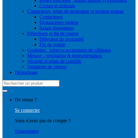
Boites jonctions , gaines thermo et extrémités
Cosses et embouts
Contacteurs, relais de protection et gestion moteur
Contacteurs
Disjoncteurs moteur
Relais thermiques
Détecteurs et fin de course
Détecteur de proximité
Fin de course
Goulottes , tubes et accessoires de câblages
Mesure – régulation & instrumentation
Sécurité et relais de contrôle
Variateurs de vitesse
Déstockage
Search
for:
De retour ?
Se connecter
Vous n'avez pas de compte ?
S'enregistrer