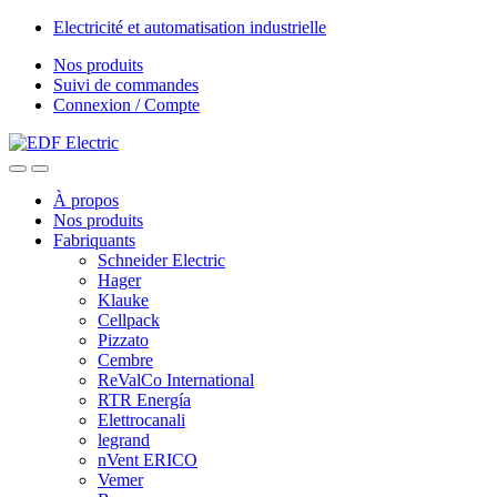
Skip
Skip
Electricité et automatisation industrielle
to
to
Nos produits
navigation
content
Suivi de commandes
Connexion / Compte
À propos
Nos produits
Fabriquants
Schneider Electric
Hager
Klauke
Cellpack
Pizzato
Cembre
ReValCo International
RTR Energía
Elettrocanali
legrand
nVent ERICO
Vemer