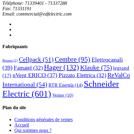
Téléphone: 71339401 - 71337288
Fax: 71331191
Email: commercial@edfelectric.com
Fabriquants
Cembre
(95)
Cellpack
(51)
Elettrocanali
Bremas
(2)
Hager
(132)
Klauke
(75)
(39)
Famatel
(32)
legrand
ReValCo
nVent ERICO
(37)
Pizzato Elettrica
(32)
(17)
Schneider
International
(54)
RTR Energía
(14)
Electric
(601)
Vemer
(10)
Plan du site
Conditions générales de ventes
Accueil
Qui sommes nous ?