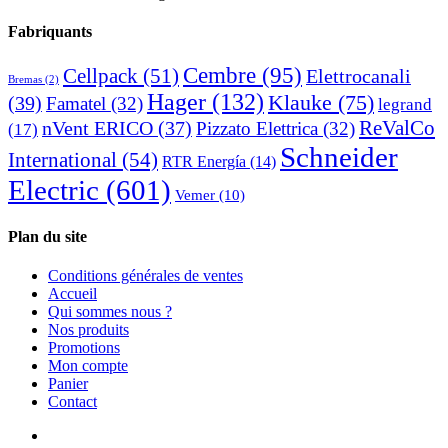
Fabriquants
Cembre
(95)
Cellpack
(51)
Elettrocanali
Bremas
(2)
Hager
(132)
Klauke
(75)
(39)
Famatel
(32)
legrand
ReValCo
nVent ERICO
(37)
Pizzato Elettrica
(32)
(17)
Schneider
International
(54)
RTR Energía
(14)
Electric
(601)
Vemer
(10)
Plan du site
Conditions générales de ventes
Accueil
Qui sommes nous ?
Nos produits
Promotions
Mon compte
Panier
Contact