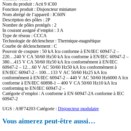
Nom du produit : Acti 9 iC60
Fonction produit : Disjoncteur miniature
Nom abrégé de l’appareil : IC60N
Description des pôles : 2P
Nombre de pôles protégés : 2
In courant assigné d’emploi : 3 A
Type de réseau : CCCA
Technologie de déclencheur : Thermique-magnétique
Courbe de déclenchement : C
Pouvoir de coupure : 50 kA Icu conforme à EN/IEC 60947-2 –
220…240 V CA 50/60 Hz50 kA Icu conforme à EN/IEC 60947-2 –
380…415 V CA 50/60 Hz50 kA Icu conformément à EN/IEC
60947-2 – 12…60 V AC 50/60 Hz50 kA Icu conformément à
EN/IEC 60947-2 – 100…133 V AC 50/60 Hz25 kA Icu
conformément à EN/IEC 60947-2 – 440 V AC 50/60 Hz6000 A Icn
conforme à EN/IEC 60898-1 – 400 V CA 50/60 Hz10 kA Icu
conforming to EN/IEC 60947-2 –
Catégorie d’emploi : A conforme à EN 60947-2A conforme à IEC
60947-2
UGS :
A9F74203
Catégorie :
Disjoncteur modulaire
Vous aimerez peut-être aussi…