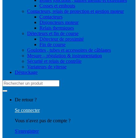
Boites jonctions , gaines thermo et extrémités
Cosses et embouts
Contacteurs, relais de protection et gestion moteur
Contacteurs
Disjoncteurs moteur
Relais thermiques
Détecteurs et fin de course
Détecteur de proximité
Fin de course
Goulottes , tubes et accessoires de câblages
Mesure – régulation & instrumentation
Sécurité et relais de contrôle
Variateurs de vitesse
Déstockage
Search
for:
De retour ?
Se connecter
Vous n'avez pas de compte ?
S'enregistrer