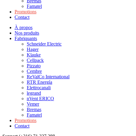
Bremas
Famatel
Promotions
Contact
À propos
Nos produits
Fabriquants
Schneider Electric
Hager
Klauke
Cellpack
Pizzato
Cembre
ReValCo International
RTR Energía
Elettrocanali
legrand
nVent ERICO
Vemer
Bremas
Famatel
Promotions
Contact