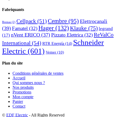
Fabriquants
Cembre
(95)
Cellpack
(51)
Elettrocanali
Bremas
(2)
Hager
(132)
Klauke
(75)
(39)
Famatel
(32)
legrand
ReValCo
nVent ERICO
(37)
Pizzato Elettrica
(32)
(17)
Schneider
International
(54)
RTR Energía
(14)
Electric
(601)
Vemer
(10)
Plan du site
Conditions générales de ventes
Accueil
Qui sommes nous ?
Nos produits
Promotions
Mon compte
Panier
Contact
©
EDF Electric
- All Rights Reserved