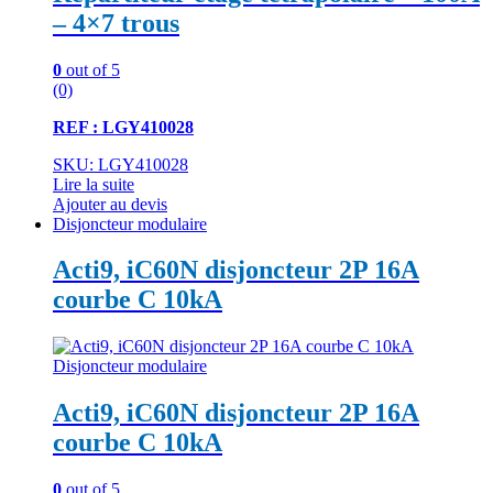
– 4×7 trous
0
out of 5
(0)
REF : LGY410028
SKU: LGY410028
Lire la suite
Ajouter au devis
Disjoncteur modulaire
Acti9, iC60N disjoncteur 2P 16A
courbe C 10kA
Disjoncteur modulaire
Acti9, iC60N disjoncteur 2P 16A
courbe C 10kA
0
out of 5