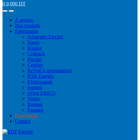
0
0,000
DT
À propos
Nos produits
Fabriquants
Schneider Electric
Hager
Klauke
Cellpack
Pizzato
Cembre
ReValCo International
RTR Energía
Elettrocanali
legrand
nVent ERICO
Vemer
Bremas
Famatel
Promotions
Contact