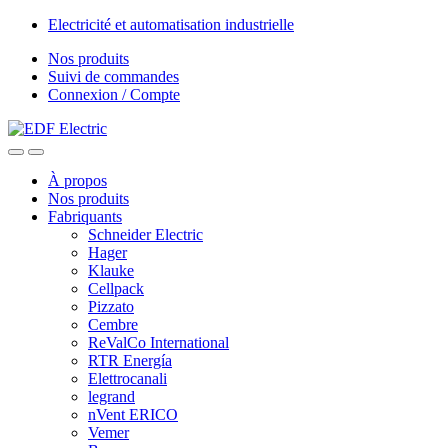
Skip
Skip
Electricité et automatisation industrielle
to
to
Nos produits
navigation
content
Suivi de commandes
Connexion / Compte
À propos
Nos produits
Fabriquants
Schneider Electric
Hager
Klauke
Cellpack
Pizzato
Cembre
ReValCo International
RTR Energía
Elettrocanali
legrand
nVent ERICO
Vemer